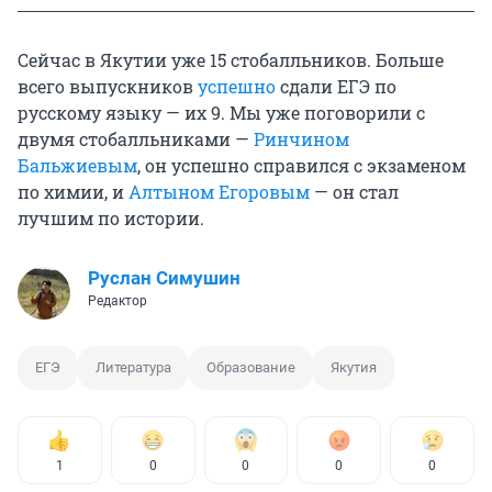
Сейчас в Якутии уже 15 стобалльников. Больше
всего выпускников
успешно
сдали ЕГЭ по
русскому языку — их 9. Мы уже поговорили с
двумя стобалльниками —
Ринчином
Бальжиевым
, он успешно справился с экзаменом
по химии, и
Алтыном Егоровым
— он стал
лучшим по истории.
Руслан Симушин
Редактор
ЕГЭ
Литература
Образование
Якутия
1
0
0
0
0