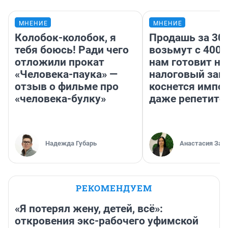
МНЕНИЕ
МНЕНИЕ
Колобок-колобок, я
Продашь за 300
тебя боюсь! Ради чего
возьмут с 4000
отложили прокат
нам готовит н
«Человека-паука» —
налоговый зако
отзыв о фильме про
коснется импор
«человека-булку»
даже репетито
Надежда Губарь
Анастасия Зав
РЕКОМЕНДУЕМ
«Я потерял жену, детей, всё»:
откровения экс-рабочего уфимской