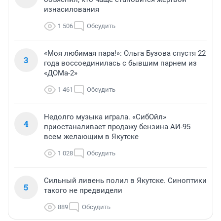
изнасилования
1 506
Обсудить
«Моя любимая пара!»: Ольга Бузова спустя 22
3
года воссоединилась с бывшим парнем из
«ДОМа-2»
1 461
Обсудить
Недолго музыка играла. «СибОйл»
4
приостаналивает продажу бензина АИ-95
всем желающим в Якутске
1 028
Обсудить
Сильный ливень полил в Якутске. Синоптики
5
такого не предвидели
889
Обсудить