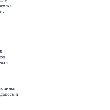
ого же
я к
и,
моя
ом я
отовился
далось, и