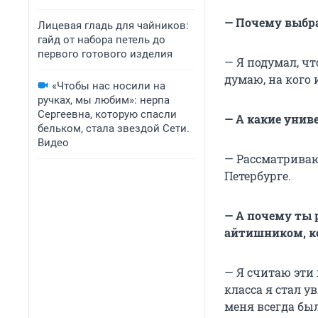
— Почему выбра
Лицевая гладь для чайников:
гайд от набора петель до
первого готового изделия
— Я подумал, чт
думаю, на кого 
«Чтобы нас носили на
ручках, мы любим»: нерпа
Сергеевна, которую спасли
— А какие унив
бельком, стала звездой Сети.
Видео
— Рассматриваю
Петербурге.
— А почему ты 
айтишником, ко
— Я считаю эти
класса я стал у
меня всегда был