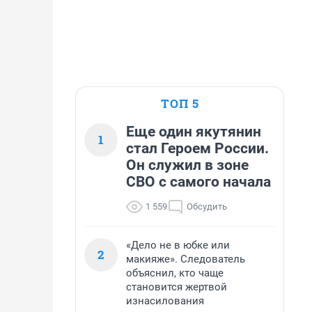
ТОП 5
Еще один якутянин
1
стал Героем России.
Он служил в зоне
СВО с самого начала
1 559
Обсудить
«Дело не в юбке или
2
макияже». Следователь
объяснил, кто чаще
становится жертвой
изнасилования