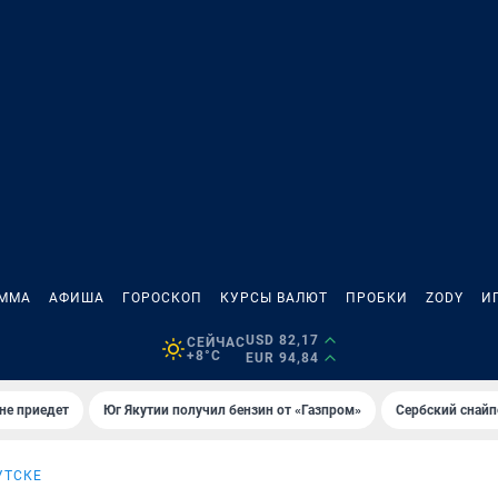
АММА
АФИША
ГОРОСКОП
КУРСЫ ВАЛЮТ
ПРОБКИ
ZODY
И
USD 82,17
СЕЙЧАС
+8°C
EUR 94,84
не приедет
Юг Якутии получил бензин от «Газпром»
Сербский снайп
УТСКЕ