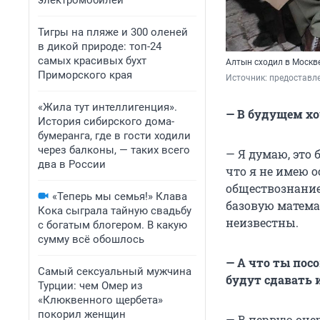
электромобилей
Тигры на пляже и 300 оленей
в дикой природе: топ-24
самых красивых бухт
Алтын сходил в Москв
Приморского края
Источник: 
предоставл
«Жила тут интеллигенция».
— В будущем х
История сибирского дома-
бумеранга, где в гости ходили
через балконы, — таких всего
— Я думаю, это 
два в России
что я не имею о
обществознание
«Теперь мы семья!» Клава
базовую математ
Кока сыграла тайную свадьбу
неизвестны.
с богатым блогером. В какую
сумму всё обошлось
— А что ты пос
Самый сексуальный мужчина
будут сдавать 
Турции: чем Омер из
«Клюквенного щербета»
покорил женщин
— В первую очер