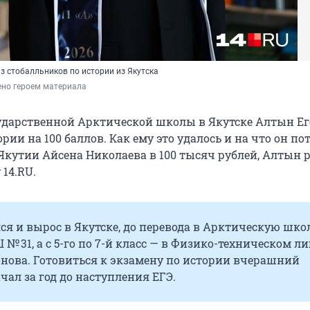
з стобалльников по истории из Якутска
ено героем материала
дарственной Арктической школы в Якутске Алтын Ег
ории на 100 баллов. Как ему это удалось и на что он по
 Якутии Айсена Николаева в 100 тысяч рублей, Алтын 
14.RU.
я и вырос в Якутске, до перевода в Арктическую шко
 № 31, а с 5-го по 7-й класс — в Физико-техническом ли
нова. Готовиться к экзамену по истории вчерашний
ал за год до наступления ЕГЭ.