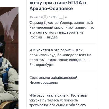
жену при атаке БПЛА в
Архипо-Осиповке
15 часов
19 388
4
Фермер Джастас Уолкер, известный
как «веселый молочник», заявил что
его семью могут выдворить из
России — видео
«Не хочется в это верить». Как
сложилась судьба «следователя на
золотом Lexus» после скандала в
Екатеринбурге
Соль земли забайкальской.
Нижегородцевы
«Не рассчитала силы»: 18-летняя
ужурка пыталась успокоить
трехмесячного сына и убила его