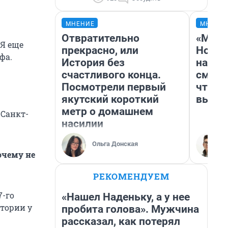
МНЕНИЕ
МНЕНИ
Отвратительно
«Мы в
 Я еще
прекрасно, или
Нолан
фа.
История без
настр
счастливого конца.
смотр
Посмотрели первый
чтобы
якутский короткий
выгля
метр о домашнем
 Санкт-
насилии
Ольга Донская
очему не
РЕКОМЕНДУЕМ
7-го
«Нашел Наденьку, а у нее
стории у
пробита голова». Мужчина
рассказал, как потерял