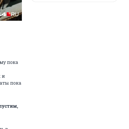
ому пока
 и
таты пока
пустим,
ть в