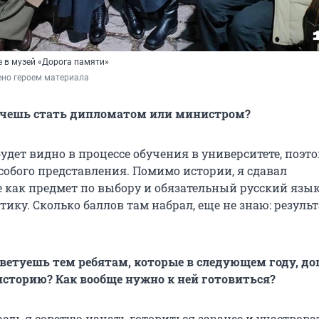
е в музей «Дорога памяти»
ено героем материала
очешь стать дипломатом или министром?
будет видно в процессе обучения в университете, поэт
собого представления. Помимо истории, я сдавал
 как предмет по выбору и обязательный русский язык
ику. Сколько баллов там набрал, еще не знаю: резуль
оветуешь тем ребятам, которые в следующем году, до
историю? Как вообще нужно к ней готовиться?
едь я советую начать готовиться заранее и участвова