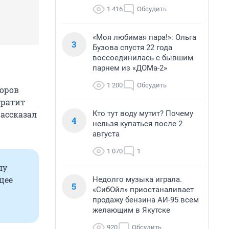
1 416
Обсудить
«Моя любимая пара!»: Ольга
3
Бузова спустя 22 года
воссоединилась с бывшим
парнем из «ДОМа-2»
1 200
Обсудить
оров
тратит
Кто тут воду мутит? Почему
рассказал
4
нельзя купаться после 2
августа
1 070
1
лу
цее
Недолго музыка играла.
5
«СибОйл» приостаналивает
продажу бензина АИ-95 всем
желающим в Якутске
920
Обсудить