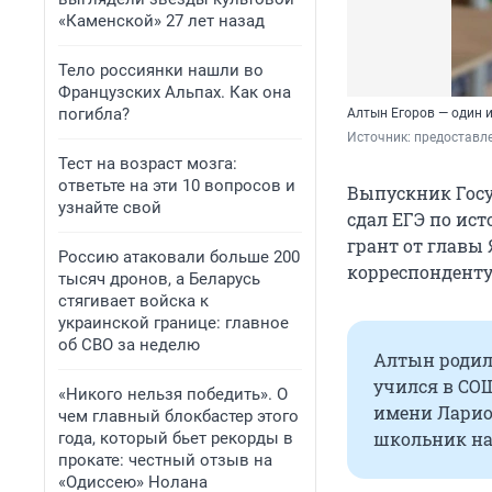
«Каменской» 27 лет назад
Тело россиянки нашли во
Французских Альпах. Как она
погибла?
Алтын Егоров — один и
Источник: 
предоставл
Тест на возраст мозга:
ответьте на эти 10 вопросов и
Выпускник Госу
узнайте свой
сдал ЕГЭ по ист
грант от главы
Россию атаковали больше 200
корреспонденту 
тысяч дронов, а Беларусь
стягивает войска к
украинской границе: главное
об СВО за неделю
Алтын родилс
учился в СОШ
«Никого нельзя победить». О
имени Ларио
чем главный блокбастер этого
школьник нач
года, который бьет рекорды в
прокате: честный отзыв на
«Одиссею» Нолана