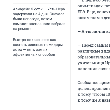
олимпиадах, по
Авиарейс Якутск — Усть-Нера
ЕГЭ. Еще, конеч
задержали на 4 дня. Сначала
экзаменам с дес
была непогода, потом
самолет внепланово забрали
на ремонт
— А ты лично к
Быстро покраснеют: как
соспеть зеленые помидоры
— Перед самим 
дома — пять самых
различные виде
эффективных способов
образовательны
учительница Ир
наполнял свои 
Свободное время
целенаправленн
к тому, чтобы 1
к тому же я да