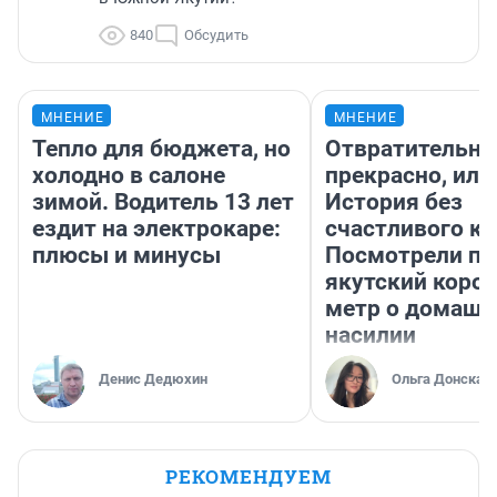
840
Обсудить
МНЕНИЕ
МНЕНИЕ
Тепло для бюджета, но
Отвратительно
холодно в салоне
прекрасно, или
зимой. Водитель 13 лет
История без
ездит на электрокаре:
счастливого ко
плюсы и минусы
Посмотрели п
якутский коро
метр о домаш
насилии
Денис Дедюхин
Ольга Донская
РЕКОМЕНДУЕМ