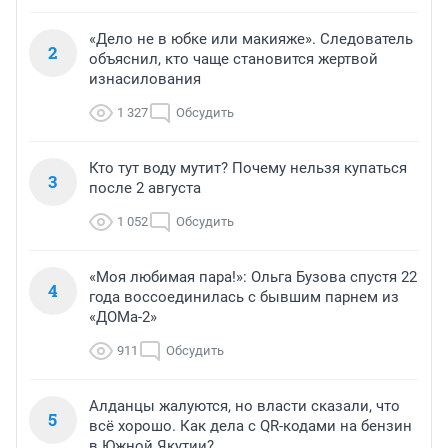
«Дело не в юбке или макияже». Следователь
2
объяснил, кто чаще становится жертвой
изнасилования
1 327
Обсудить
Кто тут воду мутит? Почему нельзя купаться
3
после 2 августа
1 052
Обсудить
«Моя любимая пара!»: Ольга Бузова спустя 22
4
года воссоединилась с бывшим парнем из
«ДОМа-2»
911
Обсудить
Алданцы жалуются, но власти сказали, что
5
всё хорошо. Как дела с QR-кодами на бензин
в Южной Якутии?