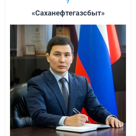
7
«Саханефтегазсбыт»