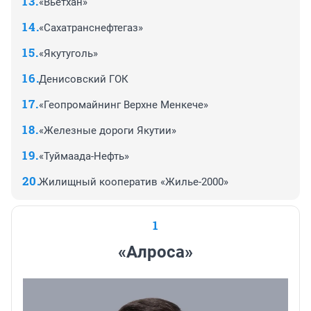
«Вьетхан»
«Сахатранснефтегаз»
«Якутуголь»
Денисовский ГОК
«Геопромайнинг Верхне Менкече»
«Железные дороги Якутии»
«Туймаада-Нефть»
Жилищный кооператив «Жилье-2000»
1
«Алроса»