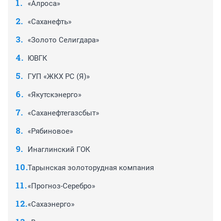
«Алроса»
«Саханефть»
«Золото Селигдара»
ЮВГК
ГУП «ЖКХ РС (Я)»
«Якутскэнерго»
«Саханефтегазсбыт»
«Рябиновое»
Инаглинский ГОК
Тарынская золоторудная компания
«Прогноз-Серебро»
«Сахаэнерго»