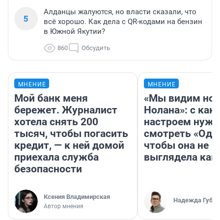
Алданцы жалуются, но власти сказали, что
5
всё хорошо. Как дела с QR-кодами на бензин
в Южной Якутии?
860
Обсудить
МНЕНИЕ
МНЕНИЕ
Мой банк меня
«Мы видим нов
бережет. Журналист
Нолана»: с как
хотела снять 200
настроем нужн
тысяч, чтобы погасить
смотреть «Оди
кредит, — к ней домой
чтобы она не
приехала служба
выглядела как
безопасности
Ксения Владимирская
Надежда Губар
Автор мнения