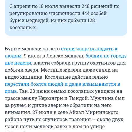
С апреля по 18 июля вынесли 248 решений по
регулированию численности 444 особей
бурых медведей, из них добыли 128
косолапых.
Бурые медведи за лето
стали чаще выходить к
людям
. 9 июля в Ленске медведь
бродил по городу
две недели
, власти собрали группу охотников для
добычи зверя. Местные жители даже сняли на
видео хищника. Косолапые действительно
перестали боятся людей и даже вламываются в
дома
. Так, 28 июня семью косолапых увидели на
трассе между Нерюнгри и Тындой. Мужчина был
за рулем, и дикие звери не обратили на него
внимания. 27 июня в селе Айхал Мирнинского
района чуть не случилась трагедия — около двух
часов ночи медведь залез в дом по улице