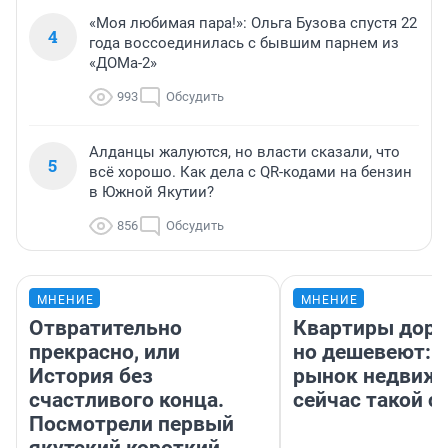
«Моя любимая пара!»: Ольга Бузова спустя 22
4
года воссоединилась с бывшим парнем из
«ДОМа-2»
993
Обсудить
Алданцы жалуются, но власти сказали, что
5
всё хорошо. Как дела с QR-кодами на бензин
в Южной Якутии?
856
Обсудить
МНЕНИЕ
МНЕНИЕ
Отвратительно
Квартиры дор
прекрасно, или
но дешевеют: 
История без
рынок недвиж
счастливого конца.
сейчас такой 
Посмотрели первый
якутский короткий