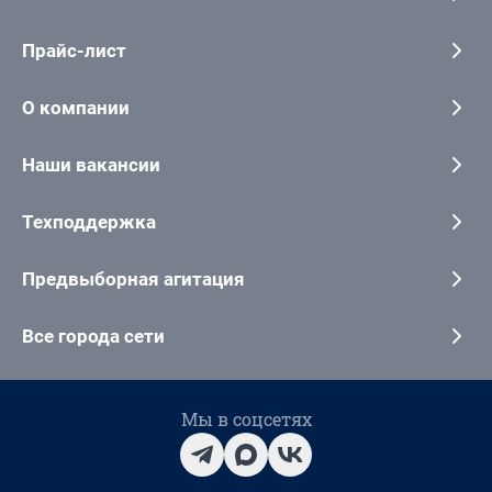
Прайс-лист
О компании
Наши вакансии
Техподдержка
Предвыборная агитация
Все города сети
Мы в соцсетях