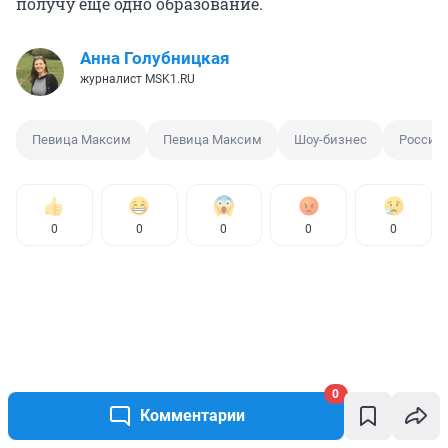
получу еще одно образование.
Анна Голубницкая
журналист MSK1.RU
Певица Максим
Певица Максим
Шоу-бизнес
Российс
0
0
0
0
0
0
Комментарии