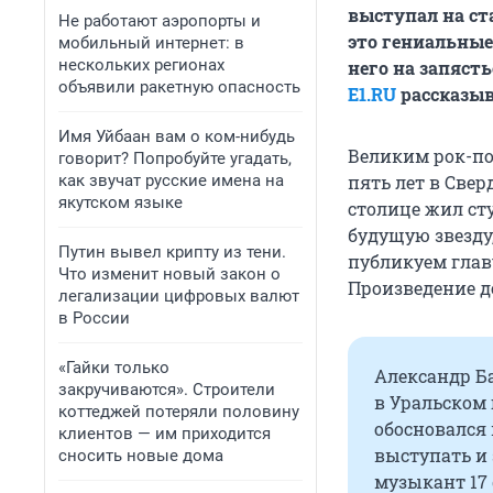
выступал на ста
Не работают аэропорты и
это гениальные
мобильный интернет: в
нескольких регионах
него на запяст
объявили ракетную опасность
E1.RU
рассказыв
Имя Уйбаан вам о ком-нибудь
Великим рок-по
говорит? Попробуйте угадать,
как звучат русские имена на
пять лет в Свер
якутском языке
столице жил сту
будущую звезду
Путин вывел крипту из тени.
публикуем главу
Что изменит новый закон о
Произведение д
легализации цифровых валют
в России
«Гайки только
Александр Ба
закручиваются». Строители
в Уральском 
коттеджей потеряли половину
обосновался 
клиентов — им приходится
выступать и 
сносить новые дома
музыкант 17 