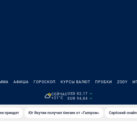
АММА
АФИША
ГОРОСКОП
КУРСЫ ВАЛЮТ
ПРОБКИ
ZODY
И
USD 82,17
СЕЙЧАС
+21°C
EUR 94,84
не приедет
Юг Якутии получил бензин от «Газпром»
Сербский снайп
И