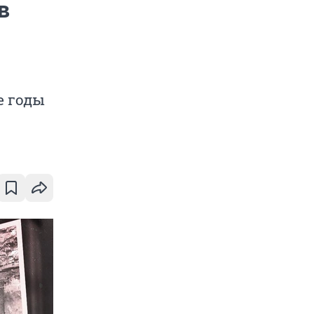
в
е годы