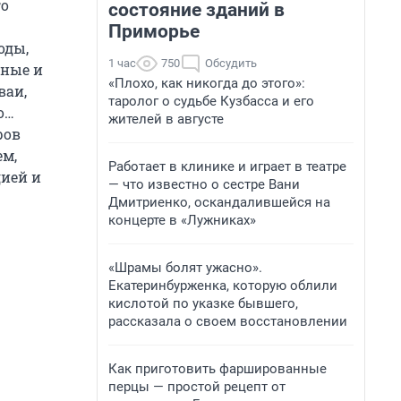
го
состояние зданий в
Приморье
оды,
1 час
750
Обсудить
зные и
«Плохо, как никогда до этого»:
ваи,
таролог о судьбе Кузбасса и его
о…
жителей в августе
ров
ем,
Работает в клинике и играет в театре
дией и
— что известно о сестре Вани
Дмитриенко, оскандалившейся на
концерте в «Лужниках»
«Шрамы болят ужасно».
Екатеринбурженка, которую облили
кислотой по указке бывшего,
рассказала о своем восстановлении
Как приготовить фаршированные
перцы — простой рецепт от