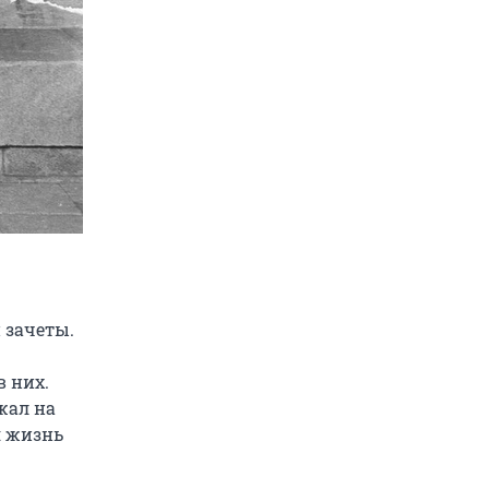
 зачеты.
в них.
жал на
я жизнь