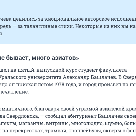
чева ценились за эмоциональное авторское исполнени
редь — за талантливые стихи. Некоторые из них вы на
а.
е бывает, много азиатов»
ешел на пятый, выпускной курс студент факультета
ральского университета Александр Башлачев. В Свер
ца он приехал летом 1978 года, и город произвел на не
печатление.
омантичного, благодаря своей угрюмой азиатской крас
да Свердловска, — сообщал абитуриент Башлачев свое
пекты, магазины, витрины, многолюдно, шумно, бол
на перекрестках, трамваи, троллейбусы, скверы с фо