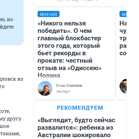
МНЕНИЕ
МНЕНИ
е, но
«Никого нельзя
Насле
йдете
победить». О чем
чудом
главный блокбастер
транс
этого года, который
разне
бьет рекорды в
совет
прокате: честный
отзыв на «Одиссею»
Нолана
дловск из
го
Стас Соколов
Эксперт
РЕКОМЕНДУЕМ
оте,
му другу.
«Выглядит, будто сейчас
ьшое
развалится»: ребенка из
нтанами,
Австралии шокировало