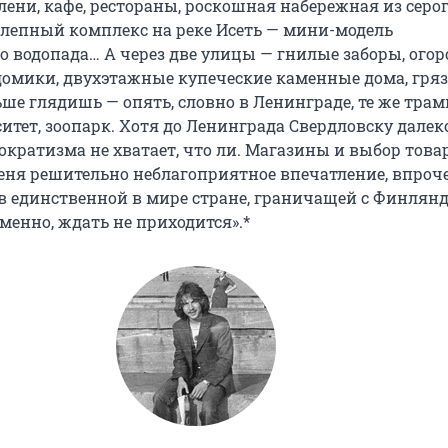
лени, кафе, рестораны, роскошная набережная из серо
олепный комплекс на реке Исеть — мини-модель
о водопада… А через две улицы — гнилые заборы, огор
омики, двухэтажные купеческие каменные дома, гря
ьше глядишь — опять, словно в Ленинграде, те же трам
итет, зоопарк. Хотя до Ленинграда Свердловску далек
ократизма не хватает, что ли. Магазины и выбор това
еня решительно неблагоприятное впечатление, впроч
 в единственной в мире стране, граничащей с Финлян
менно, ждать не приходится».*