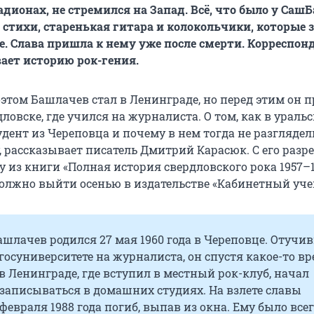
дионах, не стремился на Запад. Всё, что было у СашБ
 стихи, старенькая гитара и колокольчики, которые 
ье. Слава пришла к нему уже после смерти. Корреспон
ает историю рок-гения.
этом Башлачев стал в Ленинграде, но перед этим он п
дловске, где учился на журналиста. О том, как в ураль
дент из Череповца и почему в нем тогда не разглядел
, рассказывает писатель Дмитрий Карасюк. С его раз
 из книги «Полная история свердловского рока 1957–1
олжно выйти осенью в издательстве «Кабинетный уче
шлачев родился 27 мая 1960 года в Череповце. Отучи
госуниверситете на журналиста, он спустя какое-то в
в Ленинграде, где вступил в местный рок-клуб, начал
записываться в домашних студиях. На взлете славы
февраля 1988 года погиб, выпав из окна. Ему было все