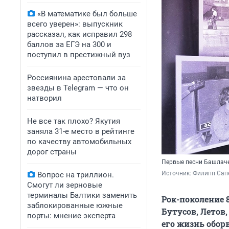
«В математике был больше
всего уверен»: выпускник
рассказал, как исправил 298
баллов за ЕГЭ на 300 и
поступил в престижный вуз
Россиянина арестовали за
звезды в Telegram — что он
натворил
Не все так плохо? Якутия
заняла 31-е место в рейтинге
по качеству автомобильных
дорог страны
Первые песни Башлаче
Источник: 
Филипп Сапе
Вопрос на триллион.
Смогут ли зерновые
терминалы Балтики заменить
Рок-поколение 
заблокированные южные
Бутусов, Летов
порты: мнение эксперта
его жизнь оборв