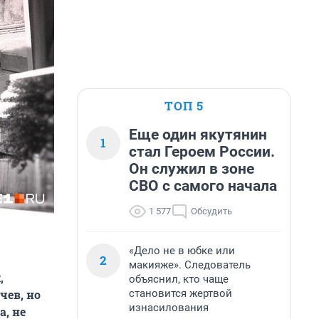
ТОП 5
Еще один якутянин
1
стал Героем России.
Он служил в зоне
СВО с самого начала
1 577
Обсудить
«Дело не в юбке или
2
макияже». Следователь
,
объяснил, кто чаще
становится жертвой
чев, но
изнасилования
а, не