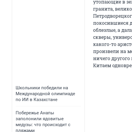
утопающие в зе
гранита, велик
Петродворецког
покосившиеся д
облезлые, а дал
скверы, универс
какого-то арист
произвели на м
ничего другого
Китаем одновре
Школьники победили на
Международной олимпиаде
по ИИ в Казахстане
Побережье Анапы
заполонили ядовитые
медузы: что происходит с
пляжами