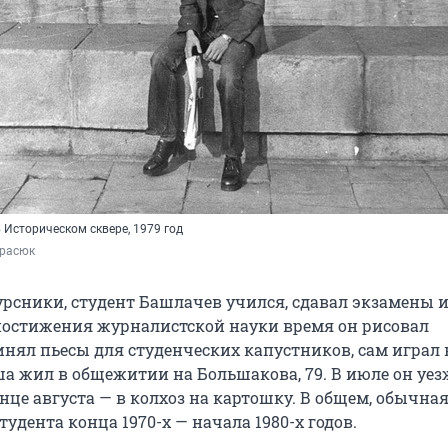
 Историческом сквере, 1979 год
расюк
урсники, студент Башлачев учился, сдавал экзамены и
 постижения журналистской науки время он рисовал
инял пьесы для студенческих капустников, сам играл 
ша жил в общежитии на Большакова, 79. В июле он уез
онце августа — в колхоз на картошку. В общем, обычна
тудента конца 1970-х — начала 1980-х годов.