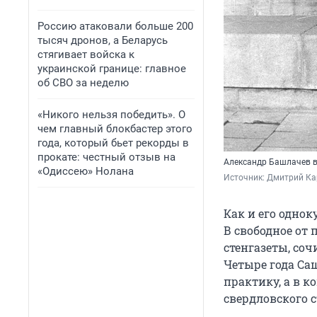
Россию атаковали больше 200
тысяч дронов, а Беларусь
стягивает войска к
украинской границе: главное
об СВО за неделю
«Никого нельзя победить». О
чем главный блокбастер этого
года, который бьет рекорды в
прокате: честный отзыв на
Александр Башлачев в
«Одиссею» Нолана
Источник: 
Дмитрий Ка
Как и его однок
В свободное от
стенгазеты, соч
Четыре года Са
практику, а в к
свердловского с