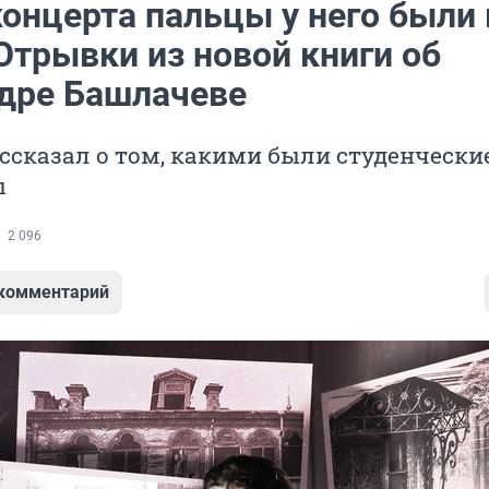
онцерта пальцы у него были 
Отрывки из новой книги об
дре Башлачеве
ссказал о том, какими были студенчески
ы
2 096
 комментарий