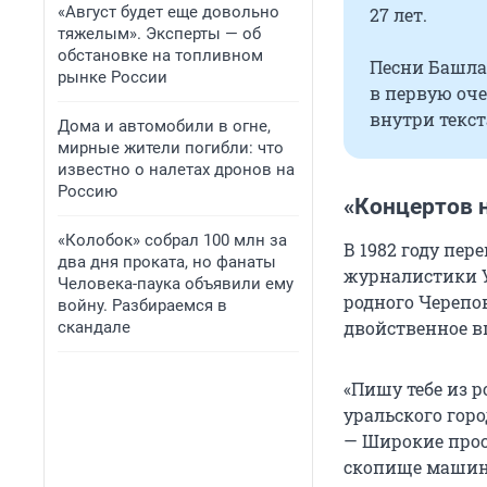
«Август будет еще довольно
27 лет
.
тяжелым». Эксперты — об
обстановке на топливном
Песни Башла
рынке России
в первую оче
внутри текст
Дома и автомобили в огне,
мирные жители погибли: что
известно о налетах дронов на
Россию
«Концертов н
«Колобок» собрал 100 млн за
В 1982 году пер
два дня проката, но фанаты
журналистики У
Человека-паука объявили ему
родного Черепов
войну. Разбираемся в
двойственное в
скандале
«Пишу тебе из р
уральского горо
— Широкие прос
скопище машин 