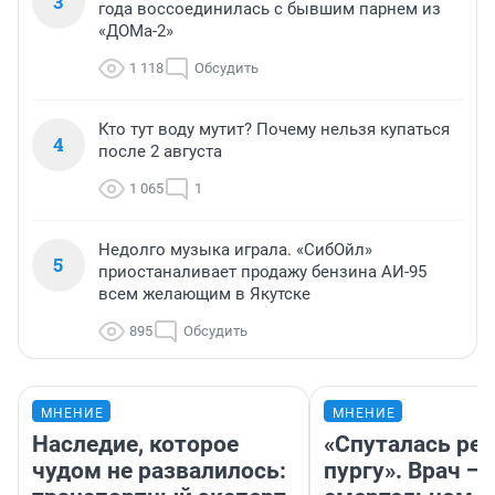
3
года воссоединилась с бывшим парнем из
«ДОМа-2»
1 118
Обсудить
Кто тут воду мутит? Почему нельзя купаться
4
после 2 августа
1 065
1
Недолго музыка играла. «СибОйл»
5
приостаналивает продажу бензина АИ-95
всем желающим в Якутске
895
Обсудить
МНЕНИЕ
МНЕНИЕ
Наследие, которое
«Спуталась реч
чудом не развалилось:
пургу». Врач — 