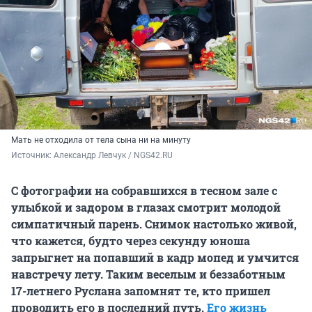
Мать не отходила от тела сына ни на минуту
Источник: 
Александр Левчук / NGS42.RU
С фотографии на собравшихся в тесном зале с
улыбкой и задором в глазах смотрит молодой
симпатичный парень. Снимок настолько живой,
что кажется, будто через секунду юноша
запрыгнет на попавший в кадр мопед и умчится
навстречу лету. Таким веселым и беззаботным
17-летнего Руслана запомнят те, кто пришел
проводить его в последний путь.
Его жизнь