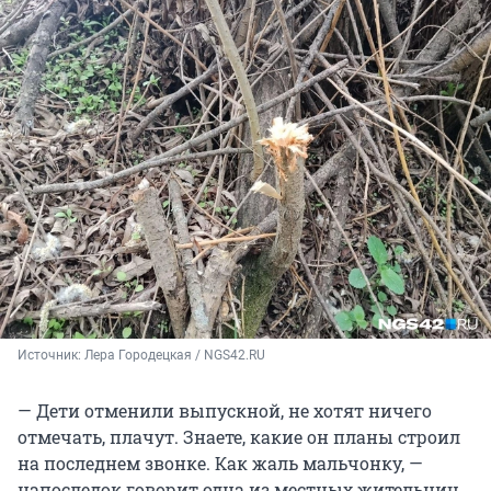
Источник: 
Лера Городецкая / NGS42.RU
— Дети отменили выпускной, не хотят ничего
отмечать, плачут. Знаете, какие он планы строил
на последнем звонке. Как жаль мальчонку, —
напоследок говорит одна из местных жительниц.