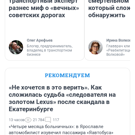
транспортный эксперт
смертельном д
разнес миф о «вечных»
который слож
советских дорогах
обнаружить
Олег Арефьев
Ирина Волкова
Блогер, предприниматель,
Главврач клини
владелец в транспортном
«Реабилитация 
бизнесе
Волковой»
РЕКОМЕНДУЕМ
«Не хочется в это верить». Как
сложилась судьба «следователя на
золотом Lexus» после скандала в
Екатеринбурге
13 часов
21 784
117
«Четыре месяца больничных»: в Ярославле
автомобилист изувечил пассажира «Яавтобуса»