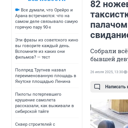
82 ноже
Все думали, что Орейро и
таксист
Арана встречаются: что на
самом деле связывало самую
палачом 
горячую пару 90-х
свидани
Эти фразы из советского кино
вы говорите каждый день.
Собрали всё
Вспомните из каких они
фильмов? — тест
бывшей дев
Полпред Трутнев назвал
26 июля 2025, 13:30
переименованную площадь в
Якутске площадью Ленина
Написать
Пилоты потерпевшего
крушение самолета
рассказали, как выживали в
сибирской тайге
Сквер строителей с