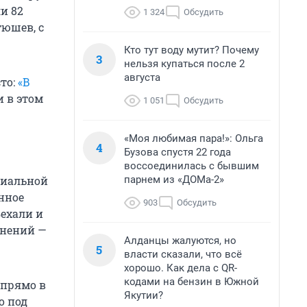
и 82
1 324
Обсудить
тюшев, с
Кто тут воду мутит? Почему
3
нельзя купаться после 2
августа
сто:
«В
 в этом
1 051
Обсудить
«Моя любимая пара!»: Ольга
4
Бузова спустя 22 года
воссоединилась с бывшим
парнем из «ДОМа-2»
циальной
нное
903
Обсудить
ъехали и
анений —
Алданцы жалуются, но
5
власти сказали, что всё
хорошо. Как дела с QR-
кодами на бензин в Южной
 прямо в
Якутии?
о под