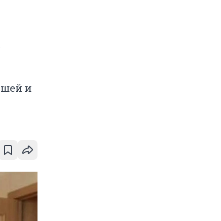
а
бшей и