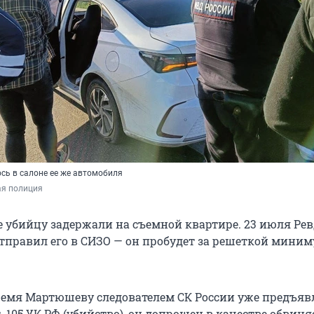
сь в салоне ее же автомобиля
ая полиция
е убийцу задержали на съемной квартире. 23 июля Ре
тправил его в СИЗО — он пробудет за решеткой миним
ремя Мартюшеву следователем СК России уже предъяв
. 105 УК РФ (убийство), он допрошен в качестве обвиня