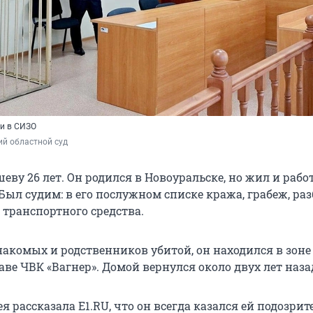
и в СИЗО
ий областной суд
у 26 лет. Он родился в Новоуральске, но жил и рабо
Был судим: в его послужном списке кража, грабеж, ра
 транспортного средства.
накомых и родственников убитой, он находился в зоне
аве ЧВК «Вагнер». Домой вернулся около двух лет наза
 рассказала E1.RU, что он всегда казался ей подозри