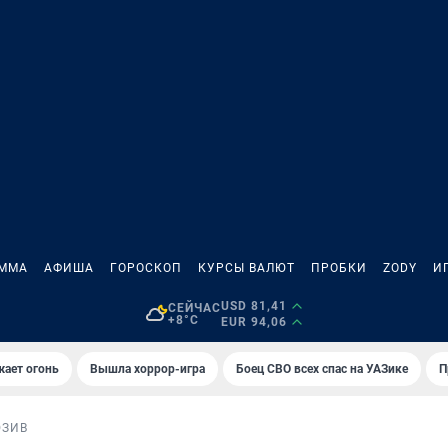
АММА
АФИША
ГОРОСКОП
КУРСЫ ВАЛЮТ
ПРОБКИ
ZODY
И
USD 81,41
СЕЙЧАС
+8°C
EUR 94,06
жает огонь
Вышла хоррор-игра
Боец СВО всех спас на УАЗике
П
ЮЗИВ