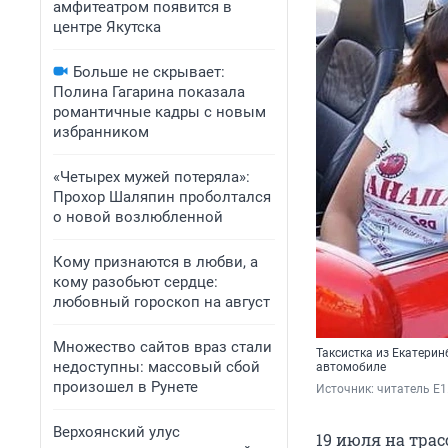
амфитеатром появится в
центре Якутска
Больше не скрывает:
Полина Гагарина показала
романтичные кадры с новым
избранником
«Четырех мужей потеряла»:
Прохор Шаляпин проболтался
о новой возлюбленной
Кому признаются в любви, а
кому разобьют сердце:
любовный гороскоп на август
Множество сайтов враз стали
Таксистка из Екатерин
недоступны: массовый сбой
автомобиле
произошел в Рунете
Источник: 
читатель E1
Верхоянский улус
19 июля на тра