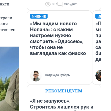
акси.
837
Обсудить
МНЕНИЕ
МНЕНИ
отрели
«Мы видим нового
«Поку
лали
Нолана»: с каким
мешке
артюшев
настроем нужно
предп
смотреть «Одиссею»,
расска
чтобы она не
самом
выглядела как фиаско
бизне
дешев
Надежда Губарь
РЕКОМЕНДУЕМ
«Я не жалуюсь».
Строитель лишился рук и