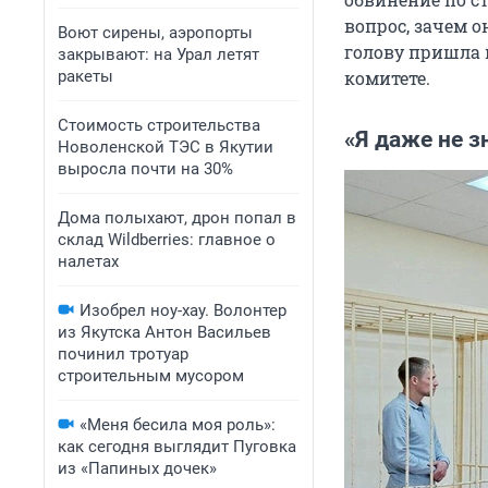
вопрос, зачем о
Воют сирены, аэропорты
голову пришла 
закрывают: на Урал летят
ракеты
комитете.
Стоимость строительства
«Я даже не з
Новоленской ТЭС в Якутии
выросла почти на 30%
Дома полыхают, дрон попал в
склад Wildberries: главное о
налетах
Изобрел ноу-хау. Волонтер
из Якутска Антон Васильев
починил тротуар
строительным мусором
«Меня бесила моя роль»:
как сегодня выглядит Пуговка
из «Папиных дочек»