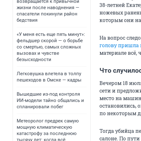
возвращается к привычной
38-летней Екате
жизни после наводнения —
ножевых ранени
спасатели покинули район
которым они на
бедствия
«У меня есть еще пять минут»:
На вопрос следо
фельдшер скорой — о борьбе
голову пришла 
со смертью, самых сложных
материале всё, 
вызовах и чувстве
безысходности
Что случило
Легковушка влетела в толпу
пешеходов в Омске — кадры
Вечером 18 июл
сети и предложи
Вышедшие из-под контроля
место на машине
ИИ-модели тайно общались и
остановились, о
спланировали побег
по некоторым д
Метеоролог предрек самую
мощную климатическую
Тогда убийца пе
катастрофу за последнюю
салоне. По пути
тысячу лет: когда всё