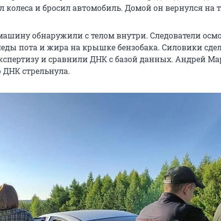
 колеса и бросил автомобиль. Домой он вернулся на т
машину обнаружили с телом внутри. Следователи осм
леды пота и жира на крышке бензобака. Силовики сде
кспертизу и сравнили ДНК с базой данных. Андрей М
о ДНК стрельнула.