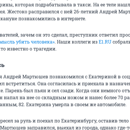
рины, которая подрабатывала в такси. На ее теле нашл
я. Жестоко расправился с ней 26-летний Андрей Мар
кануне познакомились в интернете.
вателей, зачем он это сделал, преступник ответил про
мысль убить человека»
. Наши коллеги из
E1.RU
собрали
что известно о трагедии.
сь
я Андрей Мартюшев познакомился с Екатериной в со
л встретиться. Она согласилась и приехала в назначе
. Парень был пьян и сел сзади. Когда они немного от
н напал на нее со складным ножом и нанес более 70 р
анным, 82. Екатерина умерла в своем же автомобиле.
ресел за руль и поехал по Екатеринбургу, оставив тело
 Мартюшев заправился, выехал из города, однако где-т