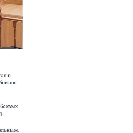
тал в
збойное
 боевых
д.
тельным.