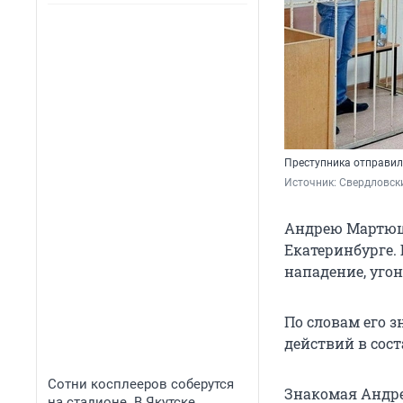
Преступника отправил
Источник: 
Свердловск
Андрею Мартюшев
Екатеринбурге. 
нападение, угон
По словам его з
действий в сост
Сотни косплееров соберутся
Знакомая Андрея
на стадионе. В Якутске