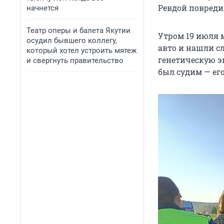
Ревдой повредил
начнется
Театр оперы и балета Якутии
Утром 19 июля 
осудил бывшего коллегу,
авто и нашли с
который хотел устроить мятеж
генетическую э
и свергнуть правительство
был судим — ег