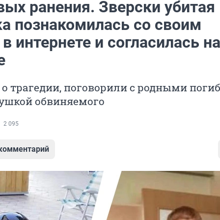
вых ранения. Зверски убитая
ка познакомилась со своим
в интернете и согласилась н
е
 о трагедии, поговорили с родными поги
ушкой обвиняемого
2 095
 комментарий