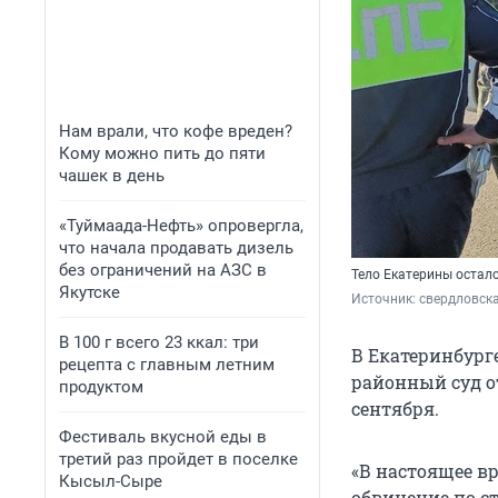
Нам врали, что кофе вреден?
Кому можно пить до пяти
чашек в день
«Туймаада-Нефть» опровергла,
что начала продавать дизель
без ограничений на АЗС в
Тело Екатерины остало
Якутске
Источник: 
свердловск
В 100 г всего 23 ккал: три
В Екатеринбург
рецепта с главным летним
районный суд о
продуктом
сентября.
Фестиваль вкусной еды в
третий раз пройдет в поселке
«В настоящее в
Кысыл-Сыре
обвинение по ст