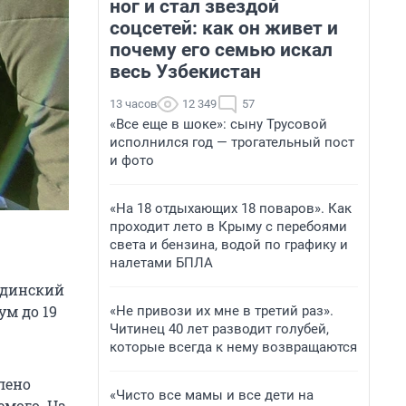
ног и стал звездой
соцсетей: как он живет и
почему его семью искал
весь Узбекистан
13 часов
12 349
57
«Все еще в шоке»: сыну Трусовой
исполнился год — трогательный пост
и фото
«На 18 отдыхающих 18 поваров». Как
проходит лето в Крыму с перебоями
света и бензина, водой по графику и
налетами БПЛА
вдинский
ум до 19
«Не привози их мне в третий раз».
Читинец 40 лет разводит голубей,
которые всегда к нему возвращаются
лено
«Чисто все мамы и все дети на
емого. На