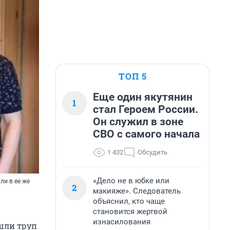
ТОП 5
Еще один якутянин
1
стал Героем России.
Он служил в зоне
СВО с самого начала
1 432
Обсудить
«Дело не в юбке или
ли в ее же
2
макияже». Следователь
объяснил, кто чаще
становится жертвой
изнасилования
шли труп