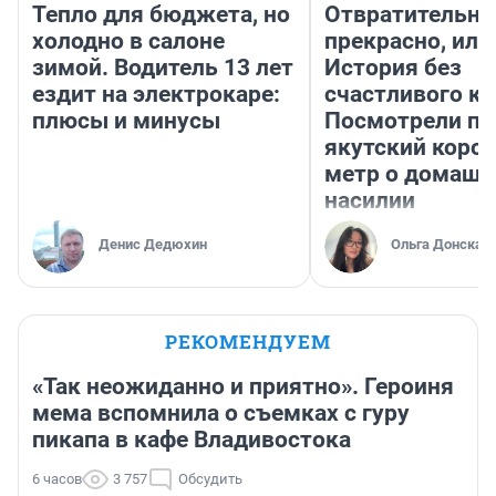
Тепло для бюджета, но
Отвратительно
холодно в салоне
прекрасно, или
зимой. Водитель 13 лет
История без
ездит на электрокаре:
счастливого ко
плюсы и минусы
Посмотрели п
якутский коро
метр о домаш
насилии
Денис Дедюхин
Ольга Донская
РЕКОМЕНДУЕМ
«Так неожиданно и приятно». Героиня
мема вспомнила о съемках с гуру
пикапа в кафе Владивостока
6 часов
3 757
Обсудить