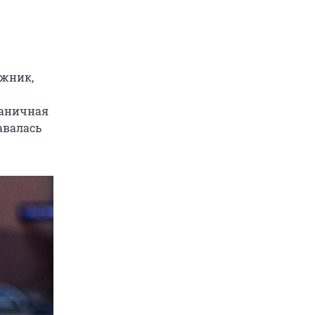
ажник,
раничная
тавалась