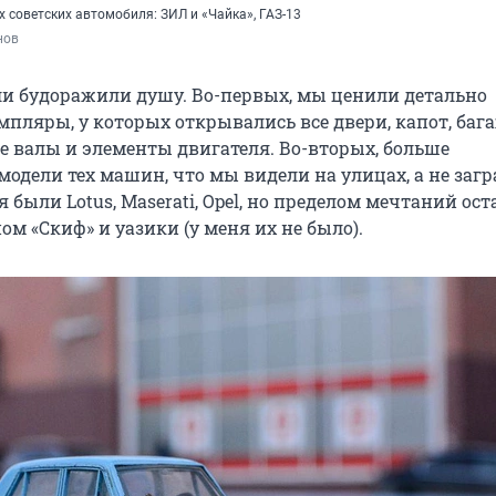
 советских автомобиля: ЗИЛ и «Чайка», ГАЗ-13
нов
ли будоражили душу. Во-первых, мы ценили детально
мпляры, у которых открывались все двери, капот, баг
 валы и элементы двигателя. Во-вторых, больше
одели тех машин, что мы видели на улицах, а не заг
я были Lotus, Maserati, Opel, но пределом мечтаний ос
ом «Скиф» и уазики (у меня их не было).