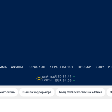
АММА
АФИША
ГОРОСКОП
КУРСЫ ВАЛЮТ
ПРОБКИ
ZODY
И
USD 81,41
СЕЙЧАС
+20°C
EUR 94,06
жает огонь
Вышла хоррор-игра
Боец СВО всех спас на УАЗике
П