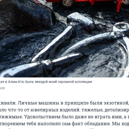
ная в Алма-Ате, была звездой моей скромной коллекции
нов
ивали. Личные машины в принципе были экзотикой,
ыло что-то от ювелирных изделий: тяжелые, детализи
тижимые. Удовольствием было даже не играть ими, а 
етворением тебя наполнял сам факт обладания. Мы хо