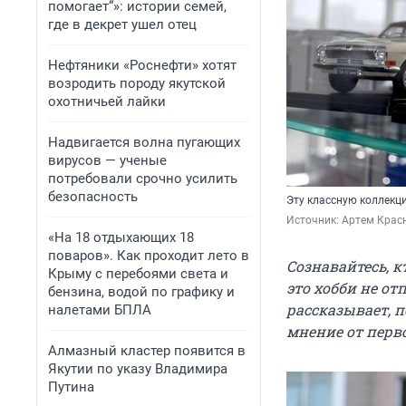
помогает“»: истории семей,
где в декрет ушел отец
Нефтяники «Роснефти» хотят
возродить породу якутской
охотничьей лайки
Надвигается волна пугающих
вирусов — ученые
потребовали срочно усилить
безопасность
Эту классную коллекц
Источник: 
Артем Крас
«На 18 отдыхающих 18
поваров». Как проходит лето в
Сознавайтесь, 
Крыму с перебоями света и
это хобби не от
бензина, водой по графику и
рассказывает, 
налетами БПЛА
мнение от перво
Алмазный кластер появится в
Якутии по указу Владимира
Путина