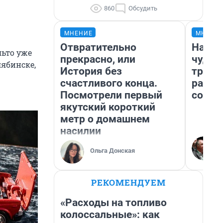
860
Обсудить
МНЕНИЕ
МНЕНИ
Отвратительно
Насле
льто уже
прекрасно, или
чудом
лябинске,
История без
транс
счастливого конца.
разне
Посмотрели первый
совет
якутский короткий
метр о домашнем
насилии
Ольга Донская
РЕКОМЕНДУЕМ
«Расходы на топливо
колоссальные»: как