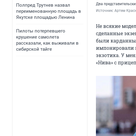
Два представительских
Полпред Трутнев назвал
переименованную площадь в
Источник: 
Артем Крас
Якутске площадью Ленина
Не всякие моде
Пилоты потерпевшего
сделанные экзе
крушение самолета
были карданные
рассказали, как выживали в
импонировали м
сибирской тайге
экзотика. У мен
«Нива» с прицеп