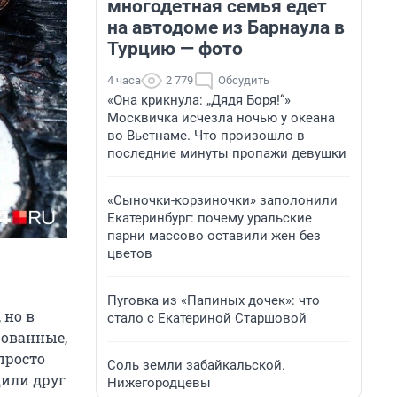
многодетная семья едет
на автодоме из Барнаула в
Турцию — фото
4 часа
2 779
Обсудить
«Она крикнула: „Дядя Боря!“»
Москвичка исчезла ночью у океана
во Вьетнаме. Что произошло в
последние минуты пропажи девушки
«Сыночки-корзиночки» заполонили
Екатеринбург: почему уральские
парни массово оставили жен без
цветов
Пуговка из «Папиных дочек»: что
 но в
стало с Екатериной Старшовой
рованные,
просто
Соль земли забайкальской.
дили друг
Нижегородцевы