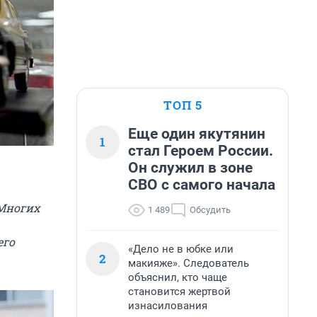
ТОП 5
Еще один якутянин
1
стал Героем России.
Он служил в зоне
СВО с самого начала
 Многих
1 489
Обсудить
его
«Дело не в юбке или
2
макияже». Следователь
объяснил, кто чаще
становится жертвой
изнасилования