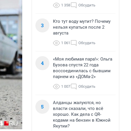
1 358
Обсудить
Кто тут воду мутит? Почему
3
нельзя купаться после 2
августа
1 061
Обсудить
«Моя любимая пара!»: Ольга
4
Бузова спустя 22 года
воссоединилась с бывшим
парнем из «ДОМа-2»
1 007
Обсудить
Алданцы жалуются, но
5
власти сказали, что всё
хорошо. Как дела с QR-
кодами на бензин в Южной
Якутии?