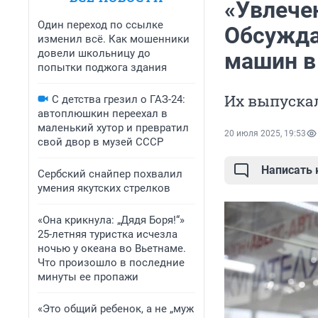
«Увлечен
Один переход по ссылке
Обсужда
изменил всё. Как мошенники
довели школьницу до
машин в
попытки поджога здания
Их выпускал
С детства грезил о ГАЗ-24:
автоплюшкин переехал в
маленький хутор и превратил
20 июля 2025, 19:53
свой двор в музей СССР
Написать
Сербский снайпер похвалил
умения якутских стрелков
«Она крикнула: „Дядя Боря!“»
25-летняя туристка исчезла
ночью у океана во Вьетнаме.
Что произошло в последние
минуты ее пропажи
«Это общий ребенок, а не „муж