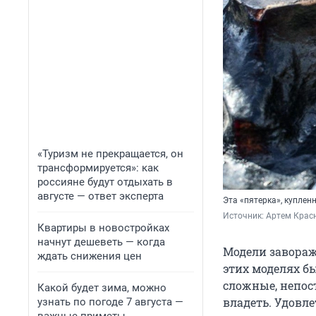
«Туризм не прекращается, он
трансформируется»: как
россияне будут отдыхать в
августе — ответ эксперта
Эта «пятерка», куплен
Источник: 
Артем Крас
Квартиры в новостройках
начнут дешеветь — когда
Модели завораж
ждать снижения цен
этих моделях б
сложные, непос
Какой будет зима, можно
владеть. Удовл
узнать по погоде 7 августа —