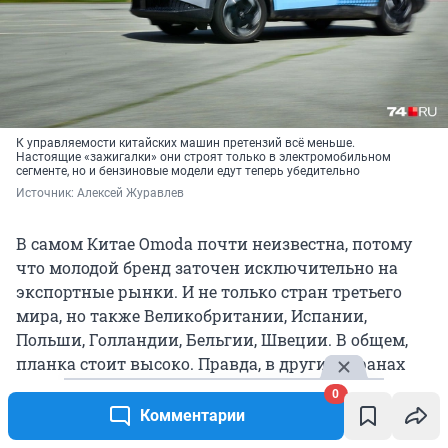
К управляемости китайских машин претензий всё меньше.
Настоящие «зажигалки» они строят только в электромобильном
сегменте, но и бензиновые модели едут теперь убедительно
Источник: 
Алексей Журавлев
В самом Китае Omoda почти неизвестна, потому
что молодой бренд заточен исключительно на
экспортные рынки. И не только стран третьего
мира, но также Великобритании, Испании,
Польши, Голландии, Бельгии, Швеции. В общем,
планка стоит высоко. Правда, в других странах
Omoda пользуется преимуществами низкой цены,
0
например,
в Казахстане стоит от 15,5 миллиона
Комментарии
тенге (от 2,3 миллиона рублей)
, но у нас
вечно