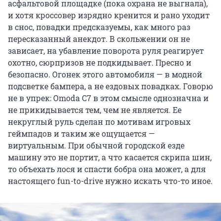
асфальтовой площадке (пока охрана не выгнала),
и хотя кроссовер изрядно кренится и рано уходит
в снос, повадки предсказуемы, как много раз
пересказанный анекдот. В скольжении он не
зависает, на убавление поворота руля реагирует
охотно, сюрпризов не подкидывает. Пресно и
безопасно. Огонек этого автомобиля — в модной
подсветке бампера, а не ездовых повадках. Говорю
не в упрек: Omoda C7 в этом смысле однозначна и
не прикидывается тем, чем не является. Ее
некруглый руль сделан по мотивам игровых
геймпадов и таким же ощущается —
виртуальным. При обычной городской езде
машину это не портит, а что касается скрипа шин,
то объехать лося и спасти бобра она может, а для
настоящего fun-to-drive нужно искать что-то иное.