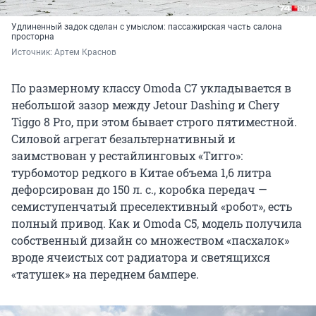
Удлиненный задок сделан с умыслом: пассажирская часть салона
просторна
Источник: 
Артем Краснов
По размерному классу Omoda C7 укладывается в
небольшой зазор между Jetour Dashing и Chery
Tiggo 8 Pro, при этом бывает строго пятиместной.
Силовой агрегат безальтернативный и
заимствован у рестайлинговых «Тигго»:
турбомотор редкого в Китае объема 1,6 литра
дефорсирован до 150 л. с., коробка передач —
семиступенчатый преселективный «робот», есть
полный привод. Как и Omoda C5, модель получила
собственный дизайн со множеством «пасхалок»
вроде ячеистых сот радиатора и светящихся
«татушек» на переднем бампере.