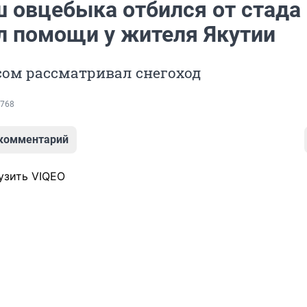
 овцебыка отбился от стада 
л помощи у жителя Якутии
сом рассматривал снегоход
768
 комментарий
узить VIQEO