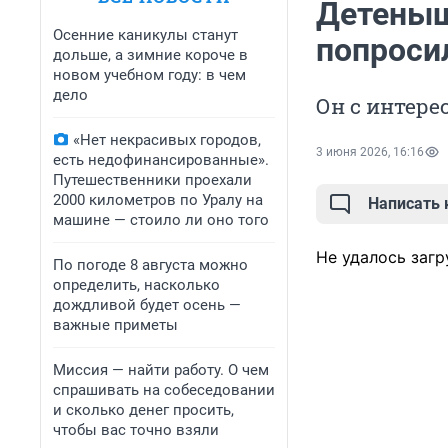
Детеныш
Осенние каникулы станут
попроси
дольше, а зимние короче в
новом учебном году: в чем
дело
Он с интере
«Нет некрасивых городов,
3 июня 2026, 16:16
есть недофинансированные».
Путешественники проехали
2000 километров по Уралу на
Написать
машине — стоило ли оно того
Не удалось загр
По погоде 8 августа можно
определить, насколько
дождливой будет осень —
важные приметы
Миссия — найти работу. О чем
спрашивать на собеседовании
и сколько денег просить,
чтобы вас точно взяли