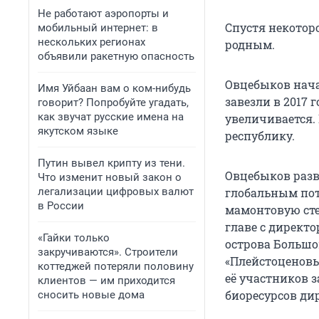
Не работают аэропорты и
Спустя некоторо
мобильный интернет: в
нескольких регионах
родным.
объявили ракетную опасность
Овцебыков начал
Имя Уйбаан вам о ком-нибудь
завезли в 2017 
говорит? Попробуйте угадать,
как звучат русские имена на
увеличивается. 
якутском языке
республику.
Путин вывел крипту из тени.
Овцебыков разв
Что изменит новый закон о
легализации цифровых валют
глобальным пот
в России
мамонтовую сте
главе с директ
«Гайки только
острова Большо
закручиваются». Строители
«Плейстоценовы
коттеджей потеряли половину
её участников 
клиентов — им приходится
биоресурсов ди
сносить новые дома