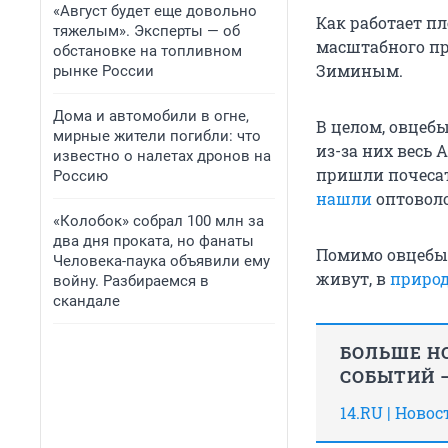
«Август будет еще довольно
Как работает п
тяжелым». Эксперты — об
масштабного пр
обстановке на топливном
Зиминым.
рынке России
Дома и автомобили в огне,
В целом, овцебы
мирные жители погибли: что
из-за них весь 
известно о налетах дронов на
пришли почесат
Россию
нашли
оптоволо
«Колобок» собрал 100 млн за
два дня проката, но фанаты
Помимо овцебык
Человека-паука объявили ему
живут, в
природ
войну. Разбираемся в
скандале
БОЛЬШЕ НО
СОБЫТИЙ —
14.RU | Ново