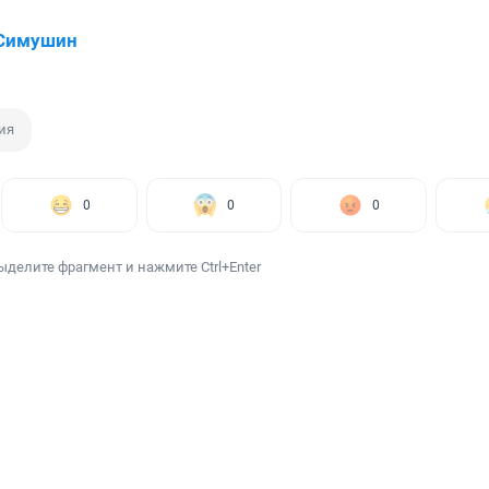
 Симушин
ия
0
0
0
ыделите фрагмент и нажмите Ctrl+Enter