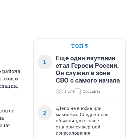
ТОП 5
Еще один якутянин
1
стал Героем России.
о района
Он служил в зоне
гоход и
СВО с самого начала
изация,
1 574
Обсудить
«Дело не в юбке или
долгое
2
макияже». Следователь
на
объяснил, кто чаще
о не
становится жертвой
изнасилования