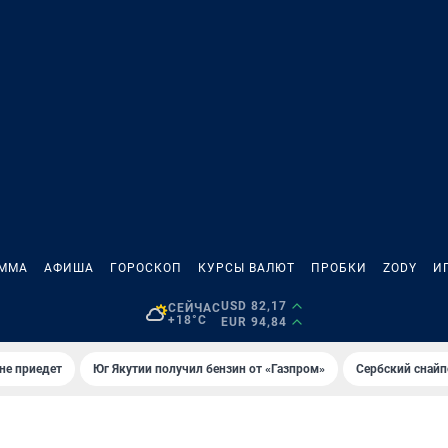
АММА
АФИША
ГОРОСКОП
КУРСЫ ВАЛЮТ
ПРОБКИ
ZODY
И
USD 82,17
СЕЙЧАС
+18°C
EUR 94,84
не приедет
Юг Якутии получил бензин от «Газпром»
Сербский снайп