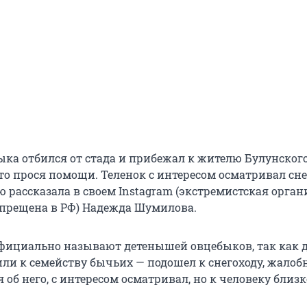
ка отбился от стада и прибежал к жителю Булунског
то прося помощи. Теленок с интересом осматривал сне
 рассказала в своем Instagram (экстремистская орган
апрещена в РФ) Надежда Шумилова.
официально называют детенышей овцебыков, так как 
или к семейству бычьих — подошел к снегоходу, жалоб
я об него, с интересом осматривал, но к человеку близк