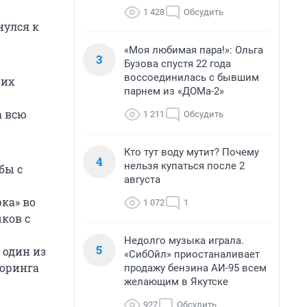
1 428
Обсудить
нулся к
«Моя любимая пара!»: Ольга
3
Бузова спустя 22 года
воссоединилась с бывшим
 их
парнем из «ДОМа-2»
а всю
1 211
Обсудить
Кто тут воду мутит? Почему
4
нельзя купаться после 2
бы с
августа
ка» во
1 072
1
ков с
Недолго музыка играла.
5
один из
«СибОйл» приостаналивает
торинга
продажу бензина АИ-95 всем
желающим в Якутске
927
Обсудить