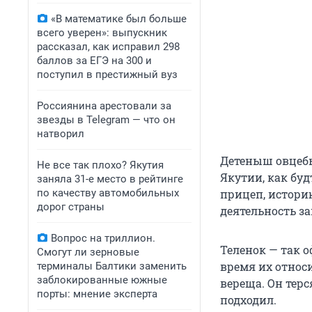
«В математике был больше
всего уверен»: выпускник
рассказал, как исправил 298
баллов за ЕГЭ на 300 и
поступил в престижный вуз
Россиянина арестовали за
звезды в Telegram — что он
натворил
Детеныш овцебы
Не все так плохо? Якутия
Якутии, как буд
заняла 31-е место в рейтинге
по качеству автомобильных
прицеп, историю
дорог страны
деятельность з
Вопрос на триллион.
Теленок — так 
Смогут ли зерновые
время их относ
терминалы Балтики заменить
заблокированные южные
вереща. Он терс
порты: мнение эксперта
подходил.