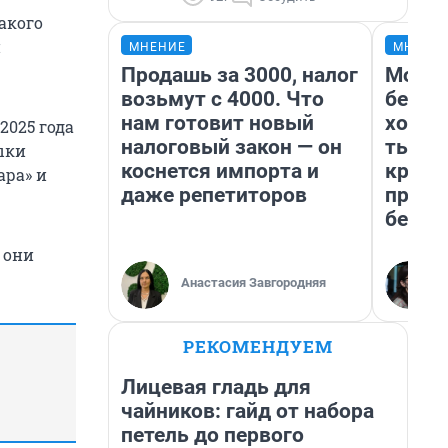
акого
й
МНЕНИЕ
МНЕНИ
Продашь за 3000, налог
Мой б
возьмут с 4000. Что
береж
нам готовит новый
хотел
2025 года
налоговый закон — он
тысяч
быки
коснется импорта и
креди
ара» и
даже репетиторов
приех
безоп
 они
Анастасия Завгородняя
РЕКОМЕНДУЕМ
Лицевая гладь для
чайников: гайд от набора
петель до первого