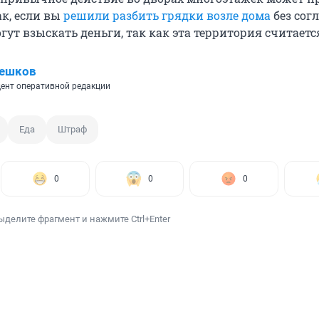
ак, если вы
решили разбить грядки возле дома
без сог
могут взыскать деньги, так как эта территория считаетс
Пешков
ент оперативной редакции
Еда
Штраф
0
0
0
ыделите фрагмент и нажмите Ctrl+Enter