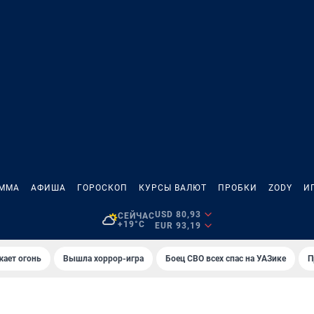
АММА
АФИША
ГОРОСКОП
КУРСЫ ВАЛЮТ
ПРОБКИ
ZODY
И
USD 80,93
СЕЙЧАС
+19°C
EUR 93,19
жает огонь
Вышла хоррор-игра
Боец СВО всех спас на УАЗике
П