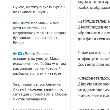
корм с точки з
особым образом
Ну что, на тихую охоту? Грибы
появились в Якутии
«Нарушителей м
«Чисто все мамы и все
„Несоблюдение 
дети на свете»: как
обращении с от
медвежонок Момота покорил
буквально весь интернет.
для физических 
Видео
Помимо этого, 
«Долго боялась
инфекций, таких
выходить на улицу». Мама
искалеченного бойца — о том,
Соответственно
как спасает сына, который
разбился по пути к невесте
«Следовательно,
„Нарушение зак
Увеличили отпуск бензина.
Айсен Николаев заявил, что
эпидемиологиче
ситуация с топливом в Южной
физических лиц 
Якутии улучшается
Также еще одно