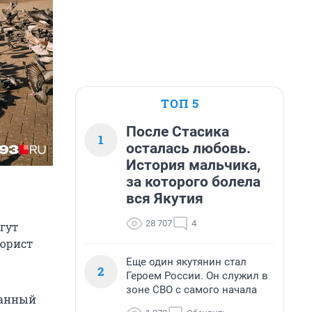
ТОП 5
После Стасика
1
осталась любовь.
История мальчика,
за которого болела
вся Якутия
28 707
4
гут
 юрист
Еще один якутянин стал
2
Героем России. Он служил в
зоне СВО с самого начала
санный