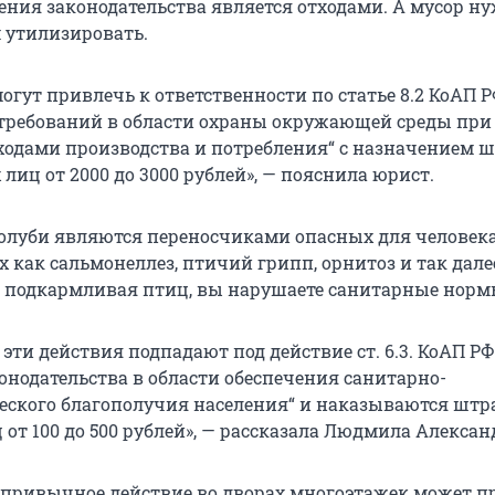
рения законодательства является отходами. А мусор н
 утилизировать.
огут привлечь к ответственности по статье 8.2 КоАП 
требований в области охраны окружающей среды при
ходами производства и потребления“ с назначением 
лиц от 2000 до 3000 рублей», — пояснила юрист.
голуби являются переносчиками опасных для человек
 как сальмонеллез, птичий грипп, орнитоз и так дале
, подкармливая птиц, вы нарушаете санитарные норм
 эти действия подпадают под действие ст. 6.3. КоАП РФ
онодательства в области обеспечения санитарно-
ского благополучия населения“ и наказываются штр
от 100 до 500 рублей», — рассказала Людмила Алексан
 привычное действие во дворах многоэтажек может п