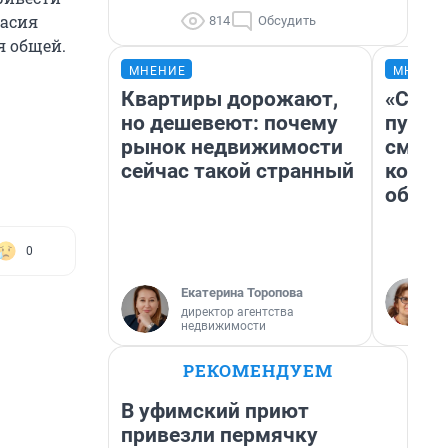
ласия
814
Обсудить
я общей.
МНЕНИЕ
МНЕНИ
Квартиры дорожают,
«Спут
но дешевеют: почему
пургу»
рынок недвижимости
смерт
сейчас такой странный
котор
обнар
0
Екатерина Торопова
директор агентства
недвижимости
РЕКОМЕНДУЕМ
В уфимский приют
привезли пермячку