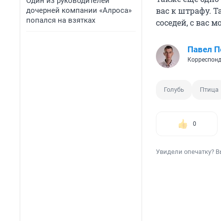
Один из руководителей
вас к штрафу. Т
дочерней компании «Алроса»
попался на взятках
соседей, с вас 
Павел 
Корреспонд
Голубь
Птица
0
Увидели опечатку? В