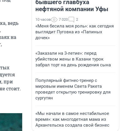
бывшего главбуха
нефтяной компании Уфы
10 часов
7 020
2
ка, ведь
«Меня бесила моя роль»: как сегодня
,
выглядит Пуговка из «Папиных
чаях на
дочек»
,
«Заказали на 3-летие»: перед
убийством жены в Казани турок
забрал торт на день рождения сына
стых
дуется
Популярный фитнес-тренер с
, при
мировым именем Света Ракета
не стоит.
проведет открытую тренировку для
сургутян
«Мы начали в самое нестабильное
время»: как многодетная мама из
Архангельска создала свой бизнес