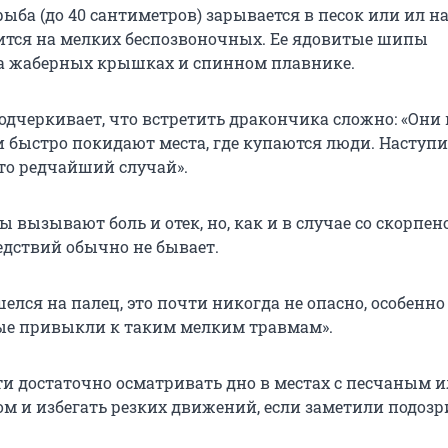
ыба (до 40 сантиметров) зарывается в песок или ил н
отится на мелких беспозвоночных. Ее ядовитые шипы
а жаберных крышках и спинном плавнике.
одчеркивает, что встретить дракончика сложно: «Они
и быстро покидают места, где купаются люди. Наступи
то редчайший случай».
 вызывают боль и отек, но, как и в случае со скорпен
едствий обычно не бывает.
елся на палец, это почти никогда не опасно, особенно
ые привыкли к таким мелким травмам».
ти достаточно осматривать дно в местах с песчаным 
м и избегать резких движений, если заметили подоз