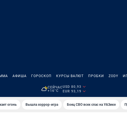
АММА
АФИША
ГОРОСКОП
КУРСЫ ВАЛЮТ
ПРОБКИ
ZODY
И
USD 80,93
СЕЙЧАС
+16°C
EUR 93,19
жает огонь
Вышла хоррор-игра
Боец СВО всех спас на УАЗике
П