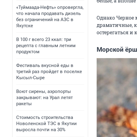
белые, а вполн
«Туймаада-Нефть» опровергла,
что начала продавать дизель
Однако Черное м
без ограничений на АЗС в
драматичные, к
Якутске
остерегаться и
В 100 г всего 23 ккал: три
рецепта с главным летним
Морской ёрш
продуктом
Фестиваль вкусной еды в
третий раз пройдет в поселке
Кысыл-Сыре
Воют сирены, аэропорты
закрывают: на Урал летят
ракеты
Стоимость строительства
Новоленской ТЭС в Якутии
выросла почти на 30%