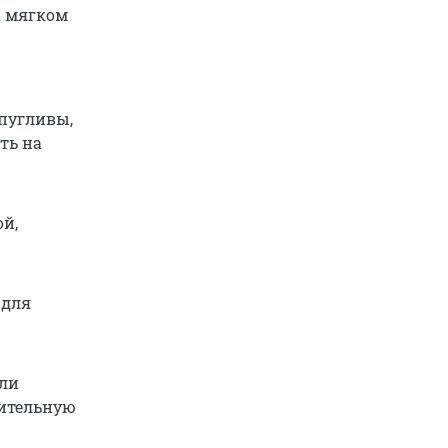
а мягком
 пугливы,
ть на
ой,
 для
или
рительную