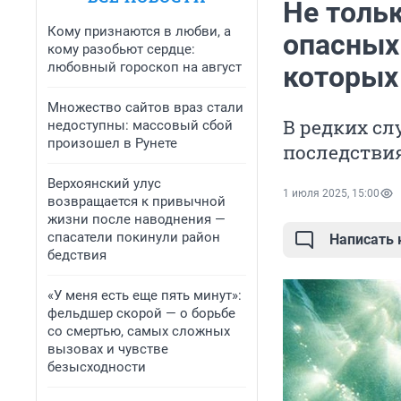
Не толь
Кому признаются в любви, а
опасных
кому разобьют сердце:
любовный гороскоп на август
которых
Множество сайтов враз стали
В редких с
недоступны: массовый сбой
произошел в Рунете
последстви
Верхоянский улус
1 июля 2025, 15:00
возвращается к привычной
жизни после наводнения —
спасатели покинули район
Написать
бедствия
«У меня есть еще пять минут»:
фельдшер скорой — о борьбе
со смертью, самых сложных
вызовах и чувстве
безысходности