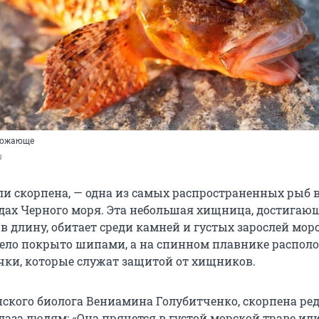
рожающе
u
ли скорпена, — одна из самых распространенных рыб 
ах Черного моря. Эта небольшая хищница, достигаю
в длину, обитает среди камней и густых зарослей мор
 тело покрыто шипами, а на спинном плавнике распо
ки, которые служат защитой от хищников.
нского биолога Вениамина Голубитченко, скорпена ре
лаза людям: «Она прячется в густой морской траве ил