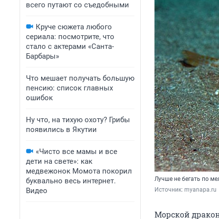
всего путают со съедобными
Круче сюжета любого
сериала: посмотрите, что
стало с актерами «Санта-
Барбары»
Что мешает получать большую
пенсию: список главных
ошибок
Ну что, на тихую охоту? Грибы
появились в Якутии
«Чисто все мамы и все
дети на свете»: как
медвежонок Момота покорил
Лучше не бегать по ме
буквально весь интернет.
Видео
Источник: 
myanapa.ru
Морской дракон