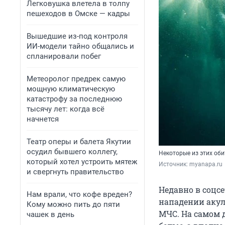
Легковушка влетела в толпу
пешеходов в Омске — кадры
Вышедшие из-под контроля
ИИ-модели тайно общались и
спланировали побег
Метеоролог предрек самую
мощную климатическую
катастрофу за последнюю
тысячу лет: когда всё
начнется
Театр оперы и балета Якутии
осудил бывшего коллегу,
Некоторые из этих оби
который хотел устроить мятеж
Источник: 
myanapa.ru
и свергнуть правительство
Недавно в соцс
Нам врали, что кофе вреден?
нападении акул
Кому можно пить до пяти
МЧС. На самом 
чашек в день