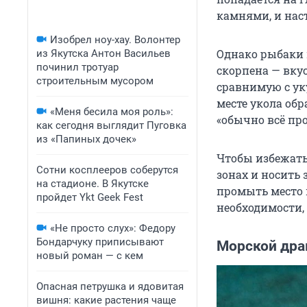
камнями, и наст
Изобрел ноу-хау. Волонтер
Однако рыбаки 
из Якутска Антон Васильев
починил тротуар
скорпена — вку
строительным мусором
сравнимую с уку
месте укола обр
«Меня бесила моя роль»:
«обычно всё про
как сегодня выглядит Пуговка
из «Папиных дочек»
Чтобы избежать
Сотни косплееров соберутся
зонах и носить 
на стадионе. В Якутске
промыть место 
пройдет Ykt Geek Fest
необходимости, 
«Не просто слух»: Федору
Бондарчуку приписывают
Морской дра
новый роман — с кем
Опасная петрушка и ядовитая
вишня: какие растения чаще