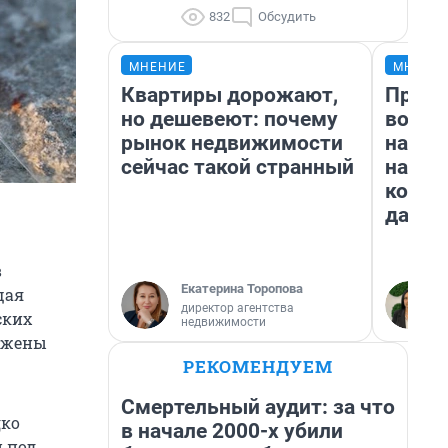
832
Обсудить
МНЕНИЕ
МНЕНИ
Квартиры дорожают,
Прода
но дешевеют: почему
возьм
рынок недвижимости
нам г
сейчас такой странный
налог
косне
даже 
в
Екатерина Торопова
щая
директор агентства
ских
недвижимости
ложены
РЕКОМЕНДУЕМ
Смертельный аудит: за что
дко
в начале 2000-х убили
и под