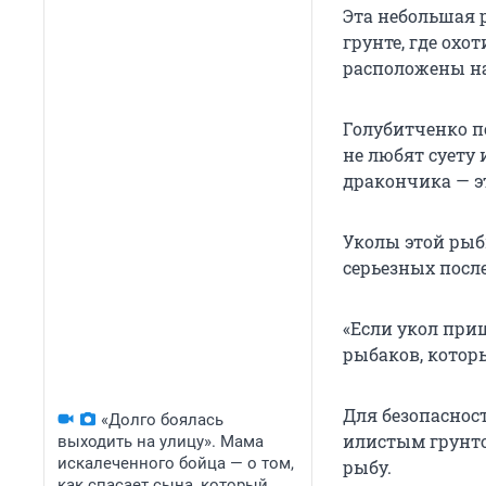
Эта небольшая р
грунте, где ох
расположены н
Голубитченко п
не любят суету 
дракончика — э
Уколы этой рыбы
серьезных посл
«Если укол приш
рыбаков, котор
Для безопаснос
«Долго боялась
илистым грунто
выходить на улицу». Мама
искалеченного бойца — о том,
рыбу.
как спасает сына, который