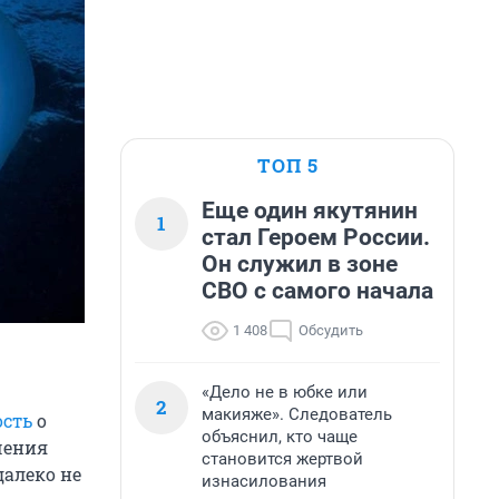
ТОП 5
Еще один якутянин
1
стал Героем России.
Он служил в зоне
СВО с самого начала
1 408
Обсудить
«Дело не в юбке или
2
макияже». Следователь
ость
о
объяснил, кто чаще
чения
становится жертвой
далеко не
изнасилования