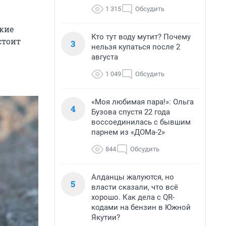
1 315
Обсудить
акие
Кто тут воду мутит? Почему
стоит
3
нельзя купаться после 2
августа
1 049
Обсудить
«Моя любимая пара!»: Ольга
4
Бузова спустя 22 года
воссоединилась с бывшим
парнем из «ДОМа-2»
844
Обсудить
Алданцы жалуются, но
5
власти сказали, что всё
хорошо. Как дела с QR-
кодами на бензин в Южной
Якутии?