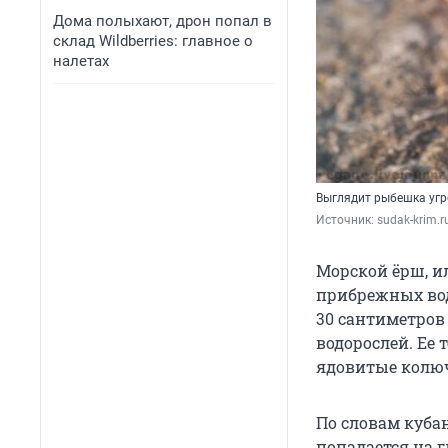
Дома полыхают, дрон попал в
склад Wildberries: главное о
налетах
Выглядит рыбешка уг
Источник: 
sudak-krim.r
Морской ёрш, и
прибрежных вод
30 сантиметров 
водорослей. Ее
ядовитые колюч
По словам куба
попадается на г