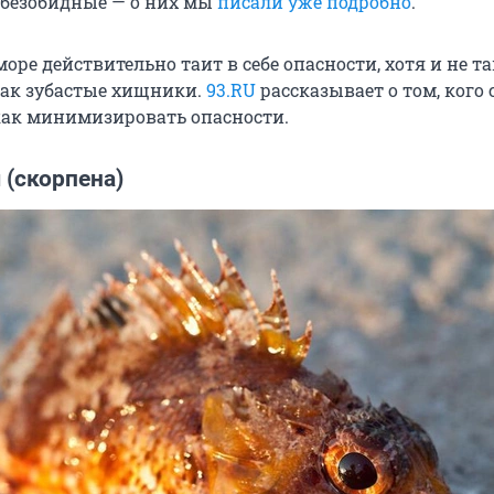
е безобидные — о них мы
писали уже подробно
.
оре действительно таит в себе опасности, хотя и не т
ак зубастые хищники.
93.RU
рассказывает о том, кого 
 как минимизировать опасности.
 (скорпена)