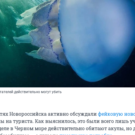
тателей действительно могут убить
етях Новороссийска активно обсуждали
фейковую нов
ы на туриста. Как выяснилось, это были всего лишь у
деле в Черном море действительно обитают акулы, но 