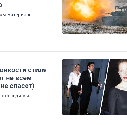
ю
ом материале
онкости стиля
ет не всем
не спасет)
нной леди вы