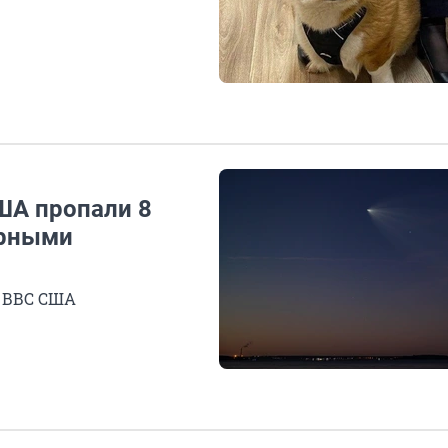
ША пропали 8
ерными
 ВВС США