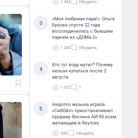
1 434
Обсудить
«Моя любимая пара!»: Ольга
3
Бузова спустя 22 года
воссоединилась с бывшим
парнем из «ДОМа-2»
1 230
Обсудить
Кто тут воду мутит? Почему
4
нельзя купаться после 2
августа
1 072
1
Недолго музыка играла.
5
«СибОйл» приостаналивает
продажу бензина АИ-95 всем
желающим в Якутске
930
Обсудить