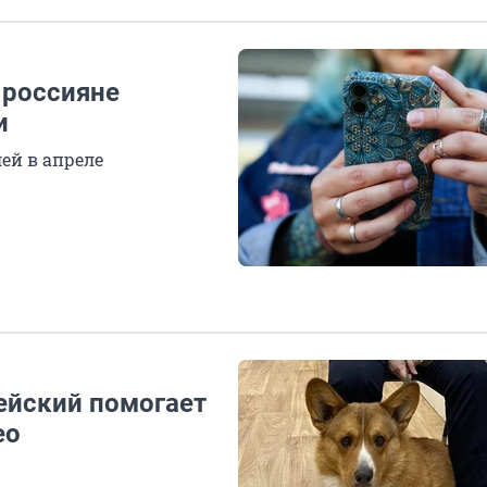
 россияне
и
ей в апреле
ейский помогает
ео