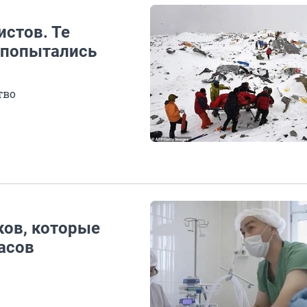
истов. Те
 попытались
тво
ков, которые
асов