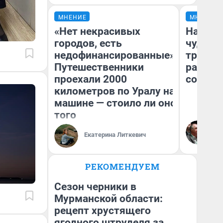
МНЕНИЕ
МНЕНИЕ
«Нет некрасивых
Наслед
городов, есть
чудом 
недофинансированные».
трансп
Путешественники
разнес
проехали 2000
советс
километров по Уралу на
машине — стоило ли оно
того
Ол
Бл
Екатерина Литкевич
вл
би
РЕКОМЕНДУЕМ
Сезон черники в
Мурманской области:
рецепт хрустящего
ягодного штруделя за