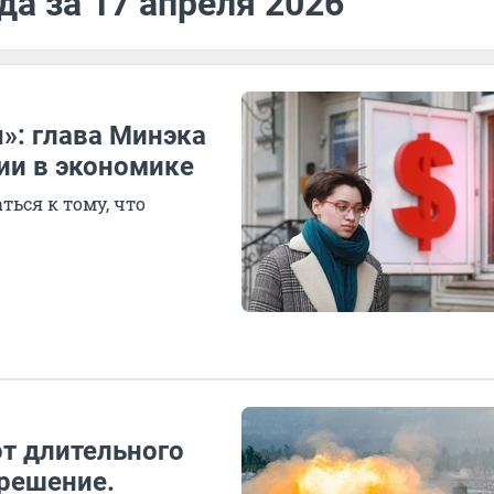
да за 17 апреля 2026
»: глава Минэка
ии в экономике
ься к тому, что
от длительного
 решение.