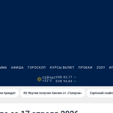
АММА
АФИША
ГОРОСКОП
КУРСЫ ВАЛЮТ
ПРОБКИ
ZODY
И
USD 82,17
СЕЙЧАС
+22°C
EUR 94,84
не приедет
Юг Якутии получил бензин от «Газпром»
Сербский снайп