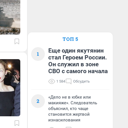
ТОП 5
Еще один якутянин
1
стал Героем России.
Он служил в зоне
СВО с самого начала
1 584
Обсудить
«Дело не в юбке или
2
макияже». Следователь
объяснил, кто чаще
становится жертвой
изнасилования