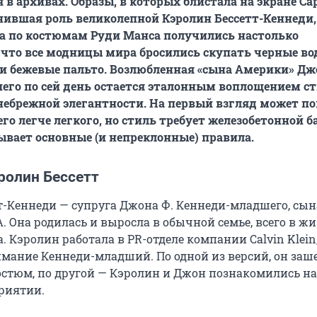
 в архивах. Образы, в которых блистала на экране Са
ившая роль великолепной Кэролин Бессетт-Кеннеди, 
а по костюмам Руди Манса получились настолько
что все модницы мира бросились скупать черные во
и бежевые пальто. Возлюбленная «сына Америки» Дж
го по сей день остается эталонным воплощением с
 — небрежной элегантности. На первый взгляд может по
го легче легкого, но стиль требует железобетонной б
ывает основные (и непреклонные) правила.
ролин Бессетт
т-Кеннеди — супруга Джона Ф. Кеннеди-младшего, сына
. Она родилась и выросла в обычной семье, всего в ж
. Кэролин работала в PR-отделе компании Calvin Klein,
имание Кеннеди-младший. По одной из версий, он заш
остюм, по другой — Кэролин и Джон познакомились на
риятии.