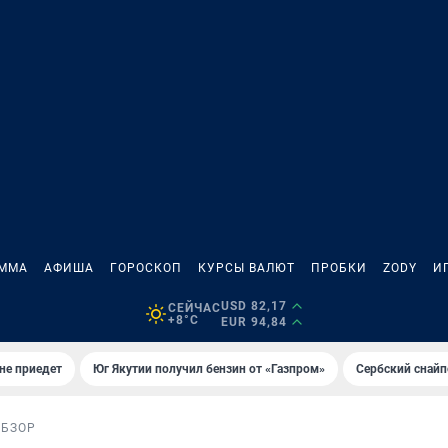
АММА
АФИША
ГОРОСКОП
КУРСЫ ВАЛЮТ
ПРОБКИ
ZODY
И
USD 82,17
СЕЙЧАС
+8°C
EUR 94,84
не приедет
Юг Якутии получил бензин от «Газпром»
Сербский снайп
ОБЗОР