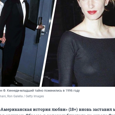
он Ф. Кеннеди-младший тайно поженились в 1996 году
ani, Ron Galella / Getty Images
«Американская история любви» (18+) вновь заставил