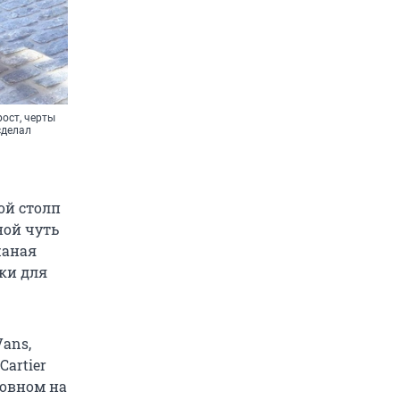
ост, черты
сделал
ой столп
ной чуть
жаная
зки для
ans,
artier
новном на