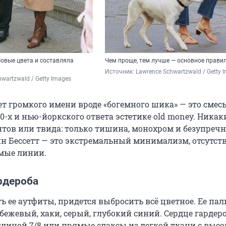
овые цвета и составляла
Чем проще, тем лучше — основное прави
Источник: 
Lawrence Schwartzwald / Getty 
wartzwald / Getty Images
ет громкого имени вроде «богемного шика» — это смес
-х и нью-йоркского ответа эстетике old money. Никак
нтов или твида: только тишина, монохром и безупреч
ин Бессетт — это экстремальный минимализм, отсутств
ямые линии.
рдероба
 ее аутфиты, придется выбросить всё цветное. Ее пал
бежевый, хаки, серый, глубокий синий. Сердце гардер
линой 7/8 или прямые слаксы из легкой ткани с высо