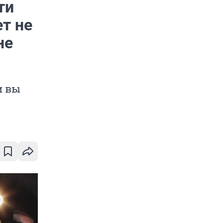
ти
ет не
не
и вы