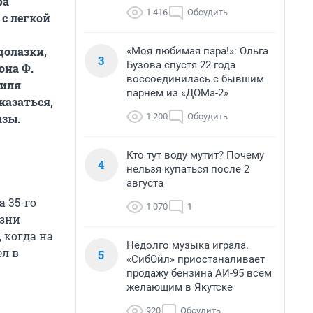
ра
1 416
Обсудить
с легкой
долазки,
«Моя любимая пара!»: Ольга
3
Бузова спустя 22 года
она Ф.
воссоединилась с бывшим
тиля
парнем из «ДОМа-2»
казаться,
1 200
Обсудить
азы.
Кто тут воду мутит? Почему
4
нельзя купаться после 2
августа
 35-го
1 070
1
изни
 когда на
Недолго музыка играла.
ел в
5
«СибОйл» приостаналивает
продажу бензина АИ-95 всем
желающим в Якутске
920
Обсудить