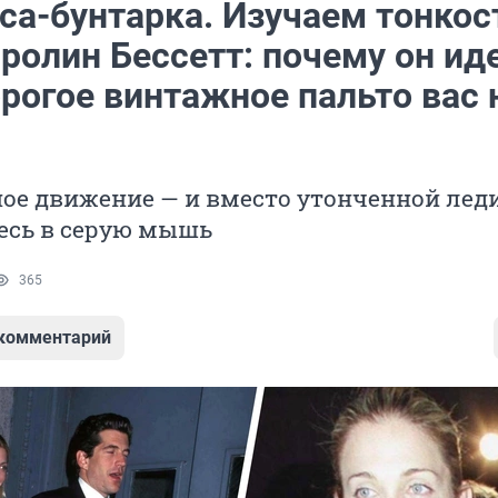
са-бунтарка. Изучаем тонкос
ролин Бессетт: почему он ид
рогое винтажное пальто вас 
ое движение — и вместо утонченной лед
есь в серую мышь
365
 комментарий