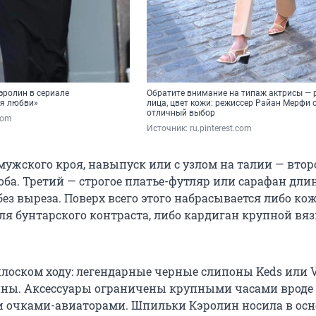
эролин в сериале
Обратите внимание на типаж актрисы — р
ия любви»
лица, цвет кожи: режиссер Райан Мерфи 
отличный выбор
.com
Источник: 
ru.pinterest.com
мужского кроя, навыпуск или с узлом на талии — втор
оба. Третий — строгое платье-футляр или сарафан дли
ез выреза. Поверх всего этого набрасывается либо ко
ля бунтарского контраста, либо кардиган крупной вя
плоском ходу: легендарные черные слипоны Keds или V
ины. Аксессуары ограничены крупными часами вроде C
 очками-авиаторами. Шпильки Кэролин носила в ос