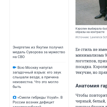
Кэролин выбирала баз
образы на контрасте
Источник: 
Lawrence Sch
Энергетик из Якутии получил
Ее стиль не име
медаль Суворова за мужество
минимализма 90
на СВО
логотипов, при
посадка. Кэрол
Всю Москву напугал
текучие, но пр
загадочный взрыв: его звук
слышали везде, а причина
неизвестна. Что это могло
Анатомия га
быть
Чтобы повторить
«Смели гибриды Voyah». В
черный, белый, 
России возник дефицит
черные брюки д