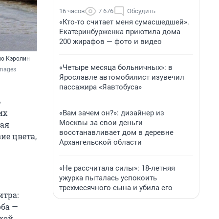
16 часов
7 676
Обсудить
«Кто-то считает меня сумасшедшей».
Екатеринбурженка приютила дома
200 жирафов — фото и видео
ло Кэролин
«Четыре месяца больничных»: в
Images
Ярославле автомобилист изувечил
пассажира «Яавтобуса»
ь
их
«Вам зачем он?»: дизайнер из
Москвы за свои деньги
ная
восстанавливает дом в деревне
ие цвета,
Архангельской области
«Не рассчитала силы»: 18-летняя
ужурка пыталась успокоить
трехмесячного сына и убила его
итра:
оба —
кой