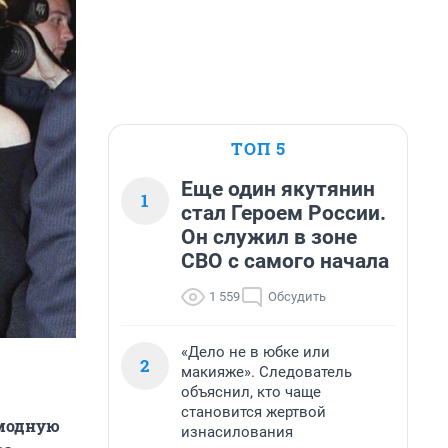
ТОП 5
Еще один якутянин
1
стал Героем России.
Он служил в зоне
СВО с самого начала
1 559
Обсудить
«Дело не в юбке или
2
макияже». Следователь
объяснил, кто чаще
становится жертвой
 модную
изнасилования