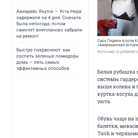
Авиарейс Якутск — Усть-Нера
задержали на 4 дня. Сначала
была непогода, потом
самолет внепланово забрали
на ремонт
Сара Пиджон в роли К
«Американская истор
Быстро покраснеют: как
Источник: 
ru.pinterest
соспеть зеленые помидоры
дома — пять самых
эффективных способов
Белая рубашка 
системы гардер
выше колена и б
куртка-косуха д
уюта.
Обувь чаще на 
балетки, мокас
Tank и черными