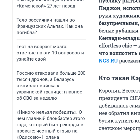
публику рыться
«Каменской» 27 лет назад
Пиджон, исполн
руки художник
Тело россиянки нашли во
безупречными, 
Французских Альпах. Как она
белые рубашки 
погибла?
Кеннеди-младше
effortless chic
Тест на возраст мозга:
что воплотить е
ответьте на эти 10 вопросов и
узнайте свой
NGS.RU
рассказ
Россию атаковали больше 200
Кто такая Кэ
тысяч дронов, а Беларусь
стягивает войска к
Кэролин Бессет
украинской границе: главное
президента США
об СВО за неделю
добивалась сама
«Никого нельзя победить». О
нее обратил вн
чем главный блокбастер этого
бутик купить к
года, который бьет рекорды в
светском мероп
прокате: честный отзыв на
«Одиссею» Нолана