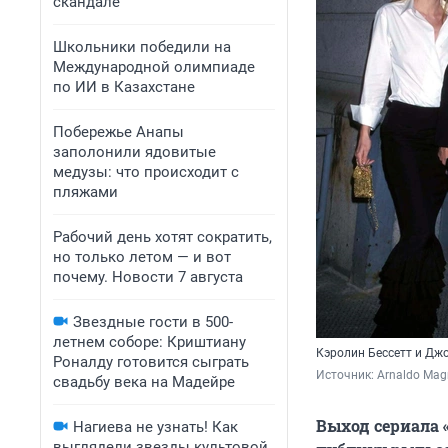
скандале
Школьники победили на
Международной олимпиаде
по ИИ в Казахстане
Побережье Анапы
заполонили ядовитые
медузы: что происходит с
пляжами
Рабочий день хотят сократить,
но только летом — и вот
почему. Новости 7 августа
Звездные гости в 500-
летнем соборе: Криштиану
Кэролин Бессетт и Дж
Роналду готовится сыграть
Источник: 
Arnaldo Magn
свадьбу века на Мадейре
Выход сериала 
Нагиева не узнать! Как
выглядели звезды культовой