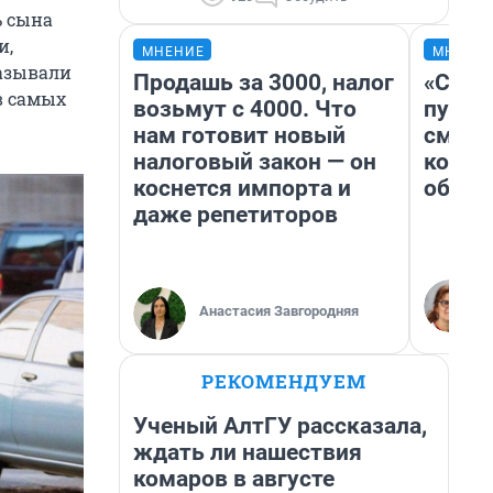
ь сына
и,
МНЕНИЕ
МНЕНИ
называли
Продашь за 3000, налог
«Спут
в самых
возьмут с 4000. Что
пургу»
нам готовит новый
смерт
налоговый закон — он
котор
коснется импорта и
обнар
даже репетиторов
Анастасия Завгородняя
РЕКОМЕНДУЕМ
Ученый АлтГУ рассказала,
ждать ли нашествия
комаров в августе