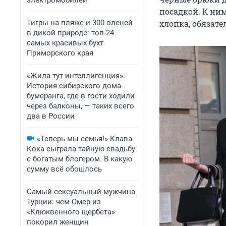
электромобилей
посадкой. К ни
Тигры на пляже и 300 оленей
хлопка, обязател
в дикой природе: топ-24
самых красивых бухт
Приморского края
«Жила тут интеллигенция».
История сибирского дома-
бумеранга, где в гости ходили
через балконы, — таких всего
два в России
«Теперь мы семья!» Клава
Кока сыграла тайную свадьбу
с богатым блогером. В какую
сумму всё обошлось
Самый сексуальный мужчина
Турции: чем Омер из
«Клюквенного щербета»
покорил женщин