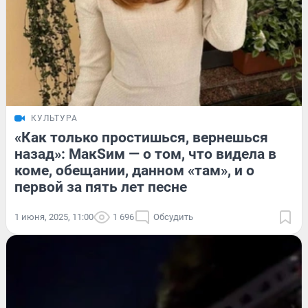
КУЛЬТУРА
«Как только простишься, вернешься
назад»: МакSим — о том, что видела в
коме, обещании, данном «там», и о
первой за пять лет песне
1 июня, 2025, 11:00
1 696
Обсудить