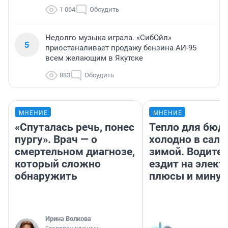
1 064
Обсудить
Недолго музыка играла. «СибОйл»
5
приостаналивает продажу бензина АИ-95
всем желающим в Якутске
883
Обсудить
МНЕНИЕ
МНЕНИЕ
«Спуталась речь, понес
Тепло для бюд
пургу». Врач — о
холодно в сало
смертельном диагнозе,
зимой. Водител
который сложно
ездит на элект
обнаружить
плюсы и мину
Ирина Волкова