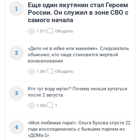
Еще один якутянин стал Героем
1
России. Он служил в зоне СВО с
самого начала
1 511
Обсудить
«Дело не в юбке или макияже». Следователь
2
объяснил, кто чаще становится жертвой
изнасилования
1 381
Обсудить
Кто тут воду мутит? Почему нельзя купаться
3
после 2 августа
1 065
1
«Моя любимая пара!»: Ольга Бузова спустя 22
4
года воссоединилась с бывшим парнем из
«ДОМа-2»