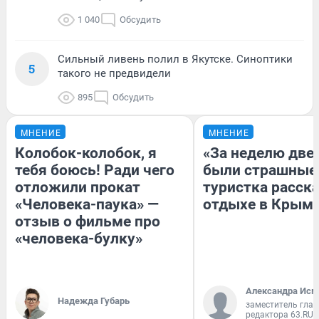
1 040
Обсудить
Сильный ливень полил в Якутске. Синоптики
5
такого не предвидели
895
Обсудить
МНЕНИЕ
МНЕНИЕ
Колобок-колобок, я
«За неделю две
тебя боюсь! Ради чего
были страшные
отложили прокат
туристка расска
«Человека-паука» —
отдыхе в Крым
отзыв о фильме про
«человека-булку»
Александра Исм
Надежда Губарь
заместитель глав
редактора 63.RU