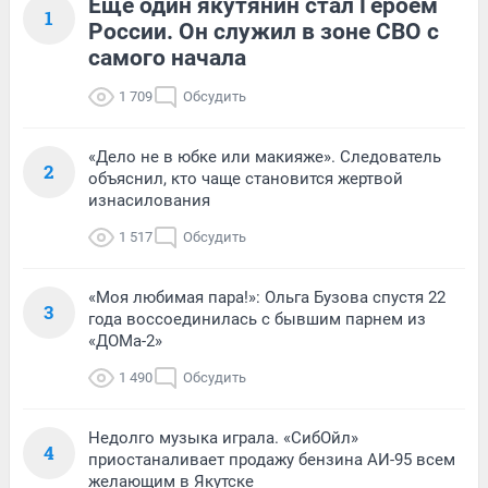
Еще один якутянин стал Героем
1
России. Он служил в зоне СВО с
самого начала
1 709
Обсудить
«Дело не в юбке или макияже». Следователь
2
объяснил, кто чаще становится жертвой
изнасилования
1 517
Обсудить
«Моя любимая пара!»: Ольга Бузова спустя 22
3
года воссоединилась с бывшим парнем из
«ДОМа-2»
1 490
Обсудить
Недолго музыка играла. «СибОйл»
4
приостаналивает продажу бензина АИ-95 всем
желающим в Якутске