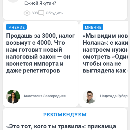
Южной Якутии?
808
Обсудить
МНЕНИЕ
МНЕНИЕ
Продашь за 3000, налог
«Мы видим нов
возьмут с 4000. Что
Нолана»: с каки
нам готовит новый
настроем нужн
налоговый закон — он
смотреть «Одис
коснется импорта и
чтобы она не
даже репетиторов
выглядела как 
Анастасия Завгородняя
Надежда Губарь
РЕКОМЕНДУЕМ
«Это тот, кого ты травила»: прикамца