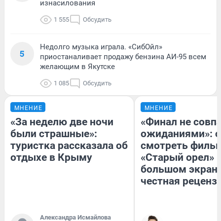
изнасилования
1 555
Обсудить
Недолго музыка играла. «СибОйл»
5
приостаналивает продажу бензина АИ-95 всем
желающим в Якутске
1 085
Обсудить
МНЕНИЕ
МНЕНИЕ
«За неделю две ночи
«Финал не совпа
были страшные»:
ожиданиями»: с
туристка рассказала об
смотреть филь
отдыхе в Крыму
«Старый орел» 
большом экран
честная реценз
Александра Исмайлова