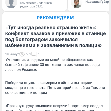
Надежда Губарь
заместитель главного
редактора 63.RU
РЕКОМЕНДУЕМ
«Тут иногда реально страшно жить»:
конфликт казаков и приезжих в станице
под Волгоградом закончился
избиениями и заявлениями в полицию
19 минут
551
1
«Уголовник я, родные со мной не общаются»: как
бывший «афганец» 30 лет живет в землянке посреди
леса под Рязанью
Победили опухоль размером с яйцо и вытащили
младенца с того света. Пять историй врачей из Тюмени
со счастливым концом
«Протянуть руку помощи»: незрячий парфюмер создал
«уютный» аромат для тех, кому страшно, — он уже