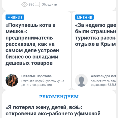
896
Обсудить
МНЕНИЕ
МНЕНИЕ
«Покупаешь кота в
«За неделю две
мешке»:
были страшные
предприниматель
туристка расска
рассказала, как на
отдыхе в Крым
самом деле устроен
бизнес со складами
дешевых товаров
Наталья Шорохова
Александра Исм
Открыла кофейную точку на
заместитель глав
деньги соцразвития
редактора 63.RU
РЕКОМЕНДУЕМ
«Я потерял жену, детей, всё»:
откровения экс-рабочего уфимской