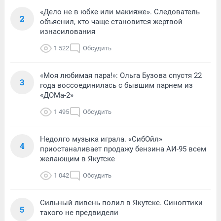
«Дело не в юбке или макияже». Следователь
2
объяснил, кто чаще становится жертвой
изнасилования
1 522
Обсудить
«Моя любимая пара!»: Ольга Бузова спустя 22
3
года воссоединилась с бывшим парнем из
«ДОМа-2»
1 495
Обсудить
Недолго музыка играла. «СибОйл»
4
приостаналивает продажу бензина АИ-95 всем
желающим в Якутске
1 042
Обсудить
Сильный ливень полил в Якутске. Синоптики
5
такого не предвидели