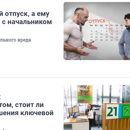
 отпуск, а ему
р с начальником
льного вреда
к
ом, стоит ли
шения ключевой