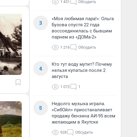
1 431
Обсудить
«Моя любимая пара!»: Ольга
3
Бузова спустя 22 года
воссоединилась с бывшим
парнем из «ДОМа-2»
1 216
Обсудить
Кто тут воду мутит? Почему
4
нельзя купаться после 2
августа
1 072
1
Недолго музыка играла.
5
«СибОйл» приостаналивает
продажу бензина АИ-95 всем
желающим в Якутске
928
Обсудить