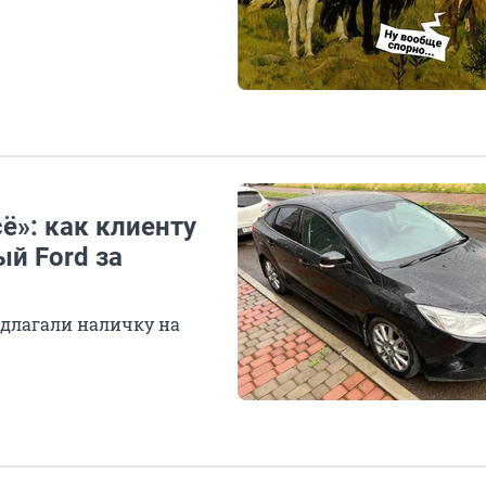
сё»: как клиенту
й Ford за
едлагали наличку на