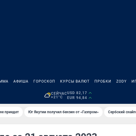
АММА
АФИША
ГОРОСКОП
КУРСЫ ВАЛЮТ
ПРОБКИ
ZODY
И
USD 82,17
СЕЙЧАС
+21°C
EUR 94,84
не приедет
Юг Якутии получил бензин от «Газпром»
Сербский снайп