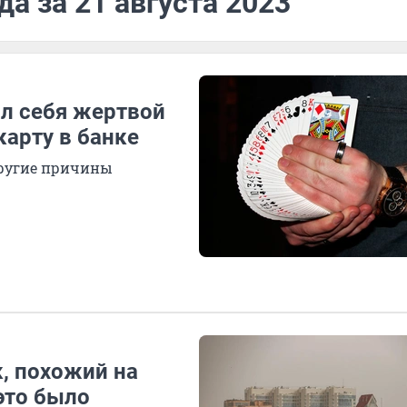
а за 21 августа 2023
ал себя жертвой
арту в банке
другие причины
, похожий на
 это было