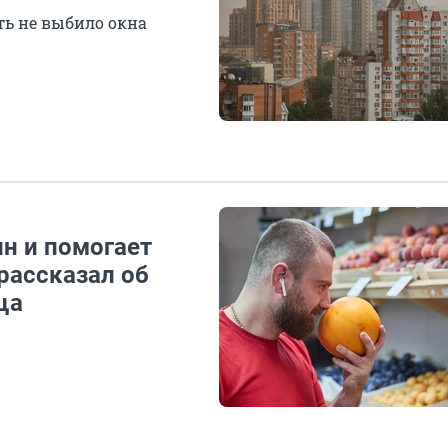
ть не выбило окна
н и помогает
 рассказал об
ща