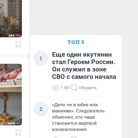
ТОП 5
Еще один якутянин
1
стал Героем России.
Он служил в зоне
СВО с самого начала
1 581
Обсудить
«Дело не в юбке или
2
макияже». Следователь
объяснил, кто чаще
становится жертвой
изнасилования