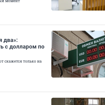
ный момент
я два»:
ть с долларом по
ют скажется только на