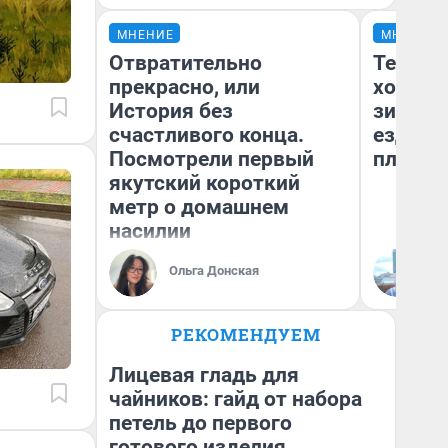
МНЕНИЕ
МНЕНИЕ
Отвратительно
Тепло 
прекрасно, или
холодн
История без
зимой.
счастливого конца.
ездит н
Посмотрели первый
плюсы 
якутский короткий
метр о домашнем
насилии
Ольга Донская
Д
РЕКОМЕНДУЕМ
Лицевая гладь для
чайников: гайд от набора
петель до первого
готового изделия