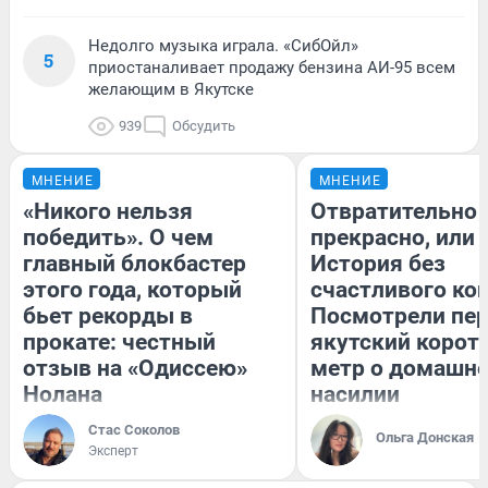
Недолго музыка играла. «СибОйл»
5
приостаналивает продажу бензина АИ-95 всем
желающим в Якутске
939
Обсудить
МНЕНИЕ
МНЕНИЕ
«Никого нельзя
Отвратительно
победить». О чем
прекрасно, или
главный блокбастер
История без
этого года, который
счастливого кон
бьет рекорды в
Посмотрели пе
прокате: честный
якутский корот
отзыв на «Одиссею»
метр о домашн
Нолана
насилии
Стас Соколов
Ольга Донская
Эксперт