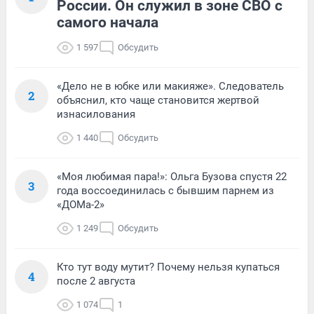
России. Он служил в зоне СВО с
самого начала
1 597
Обсудить
«Дело не в юбке или макияже». Следователь
2
объяснил, кто чаще становится жертвой
изнасилования
1 440
Обсудить
«Моя любимая пара!»: Ольга Бузова спустя 22
3
года воссоединилась с бывшим парнем из
«ДОМа-2»
1 249
Обсудить
Кто тут воду мутит? Почему нельзя купаться
4
после 2 августа
1 074
1