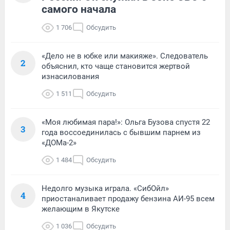
самого начала
1 706
Обсудить
«Дело не в юбке или макияже». Следователь
2
объяснил, кто чаще становится жертвой
изнасилования
1 511
Обсудить
«Моя любимая пара!»: Ольга Бузова спустя 22
3
года воссоединилась с бывшим парнем из
«ДОМа-2»
1 484
Обсудить
Недолго музыка играла. «СибОйл»
4
приостаналивает продажу бензина АИ-95 всем
желающим в Якутске
1 036
Обсудить