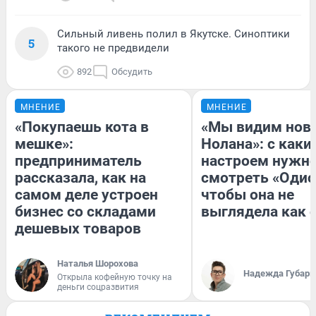
Сильный ливень полил в Якутске. Синоптики
5
такого не предвидели
892
Обсудить
МНЕНИЕ
МНЕНИЕ
«Покупаешь кота в
«Мы видим нов
мешке»:
Нолана»: с каки
предприниматель
настроем нужн
рассказала, как на
смотреть «Одис
самом деле устроен
чтобы она не
бизнес со складами
выглядела как 
дешевых товаров
Наталья Шорохова
Надежда Губарь
Открыла кофейную точку на
деньги соцразвития