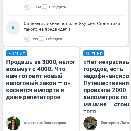
1 049
Обсудить
Сильный ливень полил в Якутске. Синоптики
5
такого не предвидели
899
Обсудить
МНЕНИЕ
МНЕНИЕ
Продашь за 3000, налог
«Нет некрасивы
возьмут с 4000. Что
городов, есть
нам готовит новый
недофинансиро
налоговый закон — он
Путешественни
коснется импорта и
проехали 2000
даже репетиторов
километров по 
машине — стоил
того
Анастасия Завгородняя
Екатерина Литк