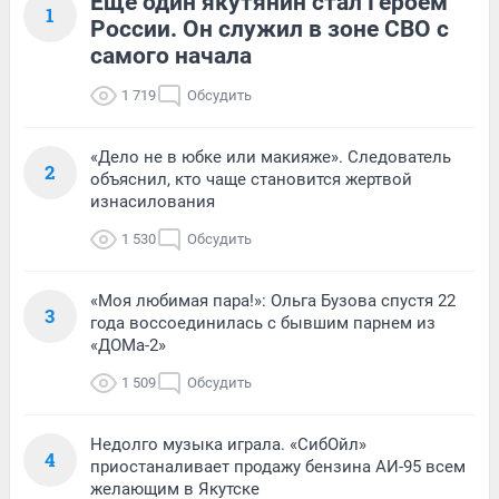
Еще один якутянин стал Героем
1
России. Он служил в зоне СВО с
самого начала
1 719
Обсудить
«Дело не в юбке или макияже». Следователь
2
объяснил, кто чаще становится жертвой
изнасилования
1 530
Обсудить
«Моя любимая пара!»: Ольга Бузова спустя 22
3
года воссоединилась с бывшим парнем из
«ДОМа-2»
1 509
Обсудить
Недолго музыка играла. «СибОйл»
4
приостаналивает продажу бензина АИ-95 всем
желающим в Якутске