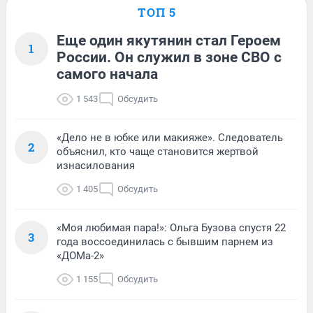
ТОП 5
Еще один якутянин стал Героем
1
России. Он служил в зоне СВО с
самого начала
1 543
Обсудить
«Дело не в юбке или макияже». Следователь
2
объяснил, кто чаще становится жертвой
изнасилования
1 405
Обсудить
«Моя любимая пара!»: Ольга Бузова спустя 22
3
года воссоединилась с бывшим парнем из
«ДОМа-2»
1 155
Обсудить