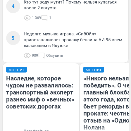
Кто тут воду мутит? Почему нельзя купаться
4
после 2 августа
1 069
1
Недолго музыка играла. «СибОйл»
5
приостаналивает продажу бензина АИ-95 всем
желающим в Якутске
909
Обсудить
МНЕНИЕ
МНЕНИЕ
Наследие, которое
«Никого нельзя
чудом не развалилось:
победить». О ч
транспортный эксперт
главный блокба
разнес миф о «вечных»
этого года, кот
советских дорогах
бьет рекорды в
прокате: честн
отзыв на «Одис
Нолана
Олег Арефьев