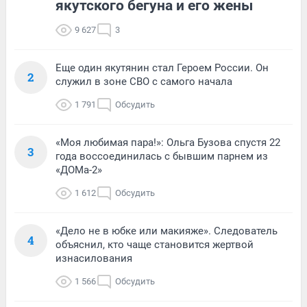
якутского бегуна и его жены
9 627
3
Еще один якутянин стал Героем России. Он
2
служил в зоне СВО с самого начала
1 791
Обсудить
«Моя любимая пара!»: Ольга Бузова спустя 22
3
года воссоединилась с бывшим парнем из
«ДОМа-2»
1 612
Обсудить
«Дело не в юбке или макияже». Следователь
4
объяснил, кто чаще становится жертвой
изнасилования
1 566
Обсудить