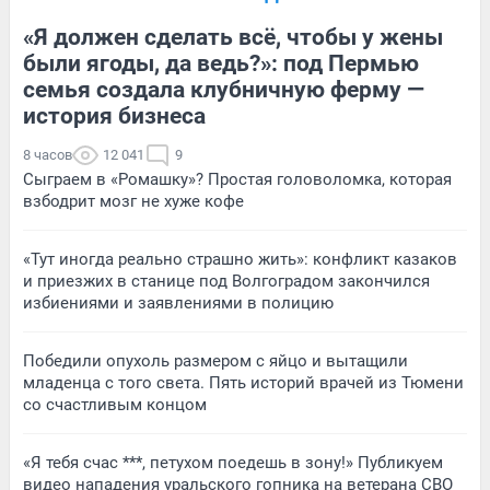
«Я должен сделать всё, чтобы у жены
были ягоды, да ведь?»: под Пермью
семья создала клубничную ферму —
история бизнеса
8 часов
12 041
9
Сыграем в «Ромашку»? Простая головоломка, которая
взбодрит мозг не хуже кофе
«Тут иногда реально страшно жить»: конфликт казаков
и приезжих в станице под Волгоградом закончился
избиениями и заявлениями в полицию
Победили опухоль размером с яйцо и вытащили
младенца с того света. Пять историй врачей из Тюмени
со счастливым концом
«Я тебя счас ***, петухом поедешь в зону!» Публикуем
видео нападения уральского гопника на ветерана СВО