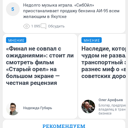
Недолго музыка играла. «СибОйл»
5
приостаналивает продажу бензина АИ-95 всем
желающим в Якутске
1 095
Обсудить
МНЕНИЕ
МНЕНИЕ
«Финал не совпал с
Наследие, кото
ожиданиями»: стоит ли
чудом не разва
смотреть фильм
транспортный э
«Старый орел» на
разнес миф о «
большом экране —
советских доро
честная рецензия
Олег Арефьев
Блогер, предприн
Надежда Губарь
владелец в тран
бизнесе
РЕКОМЕНДУЕМ