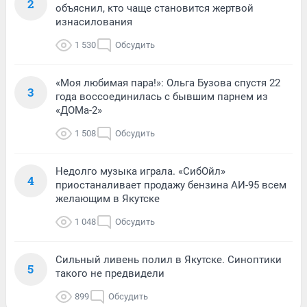
2
объяснил, кто чаще становится жертвой
изнасилования
1 530
Обсудить
«Моя любимая пара!»: Ольга Бузова спустя 22
3
года воссоединилась с бывшим парнем из
«ДОМа-2»
1 508
Обсудить
Недолго музыка играла. «СибОйл»
4
приостаналивает продажу бензина АИ-95 всем
желающим в Якутске
1 048
Обсудить
Сильный ливень полил в Якутске. Синоптики
5
такого не предвидели
899
Обсудить