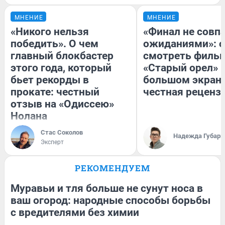
МНЕНИЕ
МНЕНИЕ
«Никого нельзя
«Финал не совпа
победить». О чем
ожиданиями»: с
главный блокбастер
смотреть филь
этого года, который
«Старый орел» 
бьет рекорды в
большом экран
прокате: честный
честная реценз
отзыв на «Одиссею»
Нолана
Стас Соколов
Надежда Губарь
Эксперт
РЕКОМЕНДУЕМ
Муравьи и тля больше не сунут носа в
ваш огород: народные способы борьбы
с вредителями без химии