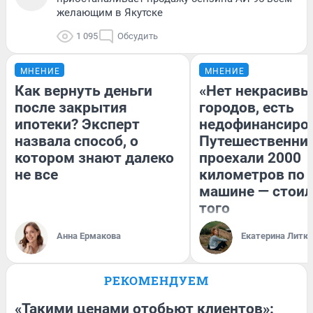
желающим в Якутске
1 095
Обсудить
МНЕНИЕ
МНЕНИЕ
Как вернуть деньги
«Нет некрасивы
после закрытия
городов, есть
ипотеки? Эксперт
недофинансиро
назвала способ, о
Путешественни
котором знают далеко
проехали 2000
не все
километров по 
машине — стоил
того
Анна Ермакова
Екатерина Литк
РЕКОМЕНДУЕМ
«Такими ценами отобьют клиентов»: