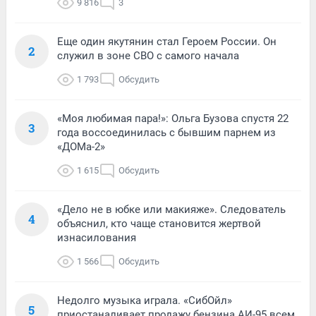
9 816
3
Еще один якутянин стал Героем России. Он
2
служил в зоне СВО с самого начала
1 793
Обсудить
«Моя любимая пара!»: Ольга Бузова спустя 22
3
года воссоединилась с бывшим парнем из
«ДОМа-2»
1 615
Обсудить
«Дело не в юбке или макияже». Следователь
4
объяснил, кто чаще становится жертвой
изнасилования
1 566
Обсудить
Недолго музыка играла. «СибОйл»
5
приостаналивает продажу бензина АИ-95 всем