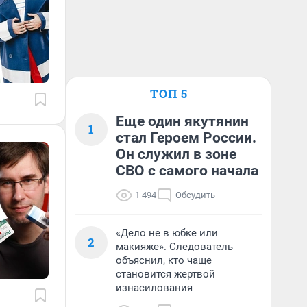
ТОП 5
Еще один якутянин
1
стал Героем России.
Он служил в зоне
СВО с самого начала
1 494
Обсудить
«Дело не в юбке или
2
макияже». Следователь
объяснил, кто чаще
становится жертвой
изнасилования