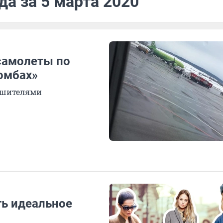
да за 5 марта 2020
самолеты по
омбах»
рушителями
ть идеальное