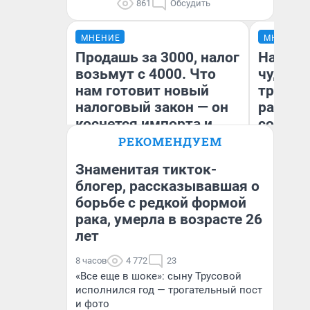
861
Обсудить
МНЕНИЕ
МНЕНИЕ
Продашь за 3000, налог
Наслед
возьмут с 4000. Что
чудом 
нам готовит новый
трансп
налоговый закон — он
разнес
коснется импорта и
советс
даже репетиторов
РЕКОМЕНДУЕМ
Знаменитая тикток-
Ол
блогер, рассказывавшая о
Бл
борьбе с редкой формой
Анастасия Завгородняя
вл
би
рака, умерла в возрасте 26
лет
8 часов
4 772
23
«Все еще в шоке»: сыну Трусовой
исполнился год — трогательный пост
и фото