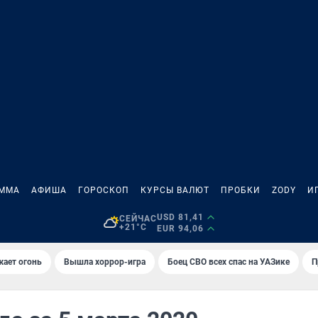
АММА
АФИША
ГОРОСКОП
КУРСЫ ВАЛЮТ
ПРОБКИ
ZODY
И
USD 81,41
СЕЙЧАС
+21°C
EUR 94,06
жает огонь
Вышла хоррор-игра
Боец СВО всех спас на УАЗике
П