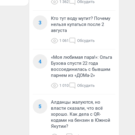
1 362
Обсудить
Кто тут воду мутит? Почему
3
нельзя купаться после 2
августа
1 061
Обсудить
«Моя любимая пара!»: Ольга
4
Бузова спустя 22 года
воссоединилась с бывшим
парнем из «ДОМа-2»
1 010
Обсудить
Алданцы жалуются, но
5
власти сказали, что всё
хорошо. Как дела с QR-
кодами на бензин в Южной
Якутии?