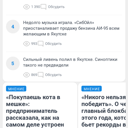
1 390
Обсудить
Недолго музыка играла. «СибОйл»
4
приостаналивает продажу бензина АИ-95 всем
желающим в Якутске
993
Обсудить
Сильный ливень полил в Якутске. Синоптики
5
такого не предвидели
869
Обсудить
МНЕНИЕ
МНЕНИЕ
«Покупаешь кота в
«Никого нельзя
мешке»:
победить». О ч
предприниматель
главный блокба
рассказала, как на
этого года, кот
самом деле устроен
бьет рекорды в