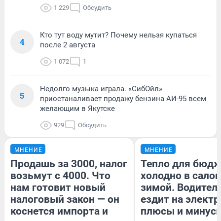
1 229
Обсудить
Кто тут воду мутит? Почему нельзя купаться
4
после 2 августа
1 072
1
Недолго музыка играла. «СибОйл»
5
приостаналивает продажу бензина АИ-95 всем
желающим в Якутске
929
Обсудить
МНЕНИЕ
МНЕНИЕ
Продашь за 3000, налог
Тепло для бюдж
возьмут с 4000. Что
холодно в сало
нам готовит новый
зимой. Водитель
налоговый закон — он
ездит на электр
коснется импорта и
плюсы и минус