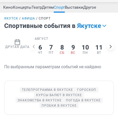
Кино
Концерты
Театр
Детям
Спорт
Выставки
Другое
ЯКУТСК
АФИША
СПОРТ
Спортивные события в
Якутске
АВГУСТ
6
7
8
9
10
11
12
ДРУГАЯ ДАТА
ЧТ
ПТ
СБ
ВС
ПН
ВТ
СР
По выбранным параметрам событий не найдено
ТЕЛЕПРОГРАММА В ЯКУТСКЕ
ГОРОСКОП
КУРСЫ ВАЛЮТ В ЯКУТСКЕ
ЗНАКОМСТВА В ЯКУТСКЕ
ПОГОДА В ЯКУТСКЕ
ПРОБКИ В ЯКУТСКЕ