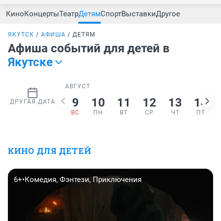
Кино
Концерты
Театр
Детям
Спорт
Выставки
Другое
ЯКУТСК
АФИША
ДЕТЯМ
Афиша событий для детей в
Якутске
АВГУСТ
9
10
11
12
13
14
ДРУГАЯ ДАТА
ВС
ПН
ВТ
СР
ЧТ
ПТ
КИНО ДЛЯ ДЕТЕЙ
6+
•
Комедия, Фэнтези, Приключения