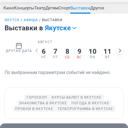
Кино
Концерты
Театр
Детям
Спорт
Выставки
Другое
ЯКУТСК
АФИША
ВЫСТАВКИ
Выставки в
Якутске
АВГУСТ
6
7
8
9
10
11
12
ДРУГАЯ ДАТА
ЧТ
ПТ
СБ
ВС
ПН
ВТ
СР
По выбранным параметрам событий не найдено
ГОРОСКОП
КУРСЫ ВАЛЮТ В ЯКУТСКЕ
ЗНАКОМСТВА В ЯКУТСКЕ
ПОГОДА В ЯКУТСКЕ
ПРОБКИ В ЯКУТСКЕ
ТЕЛЕПРОГРАММА В ЯКУТСКЕ