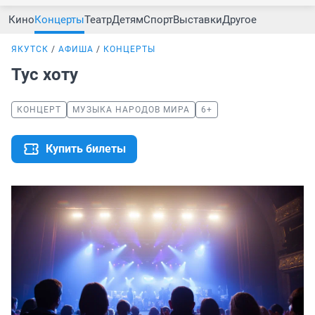
Кино
Концерты
Театр
Детям
Спорт
Выставки
Другое
ЯКУТСК
АФИША
КОНЦЕРТЫ
Тус хоту
КОНЦЕРТ
МУЗЫКА НАРОДОВ МИРА
6+
Купить билеты