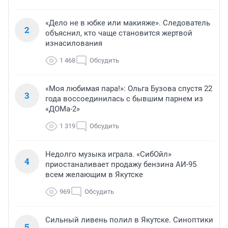
«Дело не в юбке или макияже». Следователь
2
объяснил, кто чаще становится жертвой
изнасилования
1 468
Обсудить
«Моя любимая пара!»: Ольга Бузова спустя 22
3
года воссоединилась с бывшим парнем из
«ДОМа-2»
1 319
Обсудить
Недолго музыка играла. «СибОйл»
4
приостаналивает продажу бензина АИ-95
всем желающим в Якутске
969
Обсудить
Сильный ливень полил в Якутске. Синоптики
5