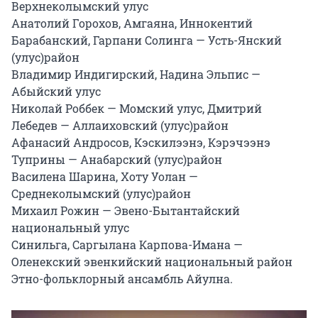
Верхнеколымский улус

Анатолий Горохов, Амгаяна, Иннокентий 
Барабанский, Гарпани Солинга — Усть-Янский 
(улус)район

Владимир Индигирский, Надина Эльпис — 
Абыйский улус

Николай Роббек — Момский улус, Дмитрий 
Лебедев — Аллаиховский (улус)район

Афанасий Андросов, Кэскилээнэ, Кэрэчээнэ 
Туприны — Анабарский (улус)район

Василена Шарина, Хоту Уолан — 
Среднеколымский (улус)район

Михаил Рожин — Эвено-Бытантайский 
национальный улус

Синильга, Саргылана Карпова-Имана — 
Оленекский эвенкийский национальный район

Этно-фольклорный ансамбль Айулна.