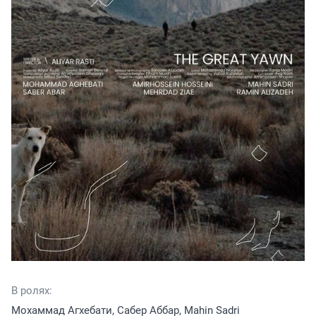
В ролях:
Мохаммад Агхебати, Сабер Аббар, Mahin Sadri