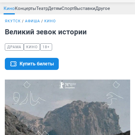
Кино
Концерты
Театр
Детям
Спорт
Выставки
Другое
ЯКУТСК
АФИША
КИНО
Великий зевок истории
ДРАМА
КИНО
18+
Купить билеты