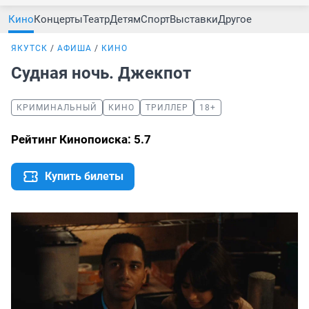
Кино
Концерты
Театр
Детям
Спорт
Выставки
Другое
ЯКУТСК
АФИША
КИНО
Судная ночь. Джекпот
КРИМИНАЛЬНЫЙ
КИНО
ТРИЛЛЕР
18+
Рейтинг Кинопоиска: 5.7
Купить билеты