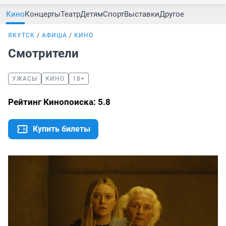
Кино
Концерты
Театр
Детям
Спорт
Выставки
Другое
ЯКУТСК
АФИША
КИНО
Смотрители
УЖАСЫ
КИНО
18+
Рейтинг Кинопоиска: 5.8
Купить билеты