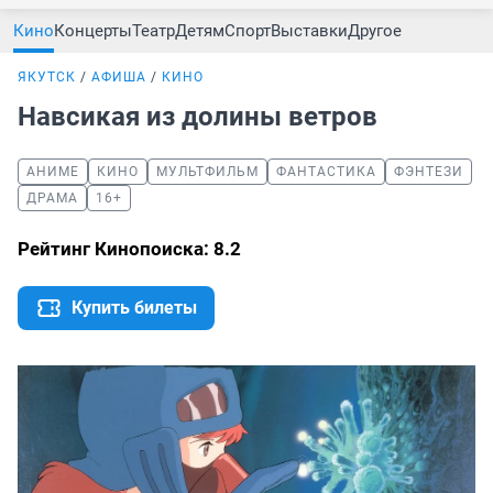
Кино
Концерты
Театр
Детям
Спорт
Выставки
Другое
ЯКУТСК
АФИША
КИНО
Навсикая из долины ветров
АНИМЕ
КИНО
МУЛЬТФИЛЬМ
ФАНТАСТИКА
ФЭНТЕЗИ
ДРАМА
16+
Рейтинг Кинопоиска: 8.2
Купить билеты