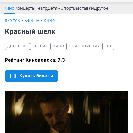
Кино
Концерты
Театр
Детям
Спорт
Выставки
Другое
ЯКУТСК
АФИША
КИНО
Красный шёлк
ДЕТЕКТИВ
БОЕВИК
КИНО
ПРИКЛЮЧЕНИЯ
16+
Рейтинг Кинопоиска: 7.3
Купить билеты