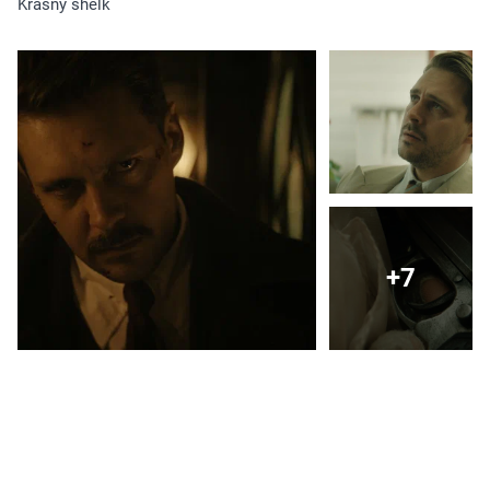
Krasny shelk
+7