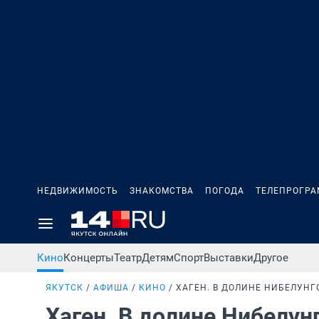
НЕДВИЖИМОСТЬ
ЗНАКОМСТВА
ПОГОДА
ТЕЛЕПРОГР
Кино
Концерты
Театр
Детям
Спорт
Выставки
Другое
ЯКУТСК
АФИША
КИНО
ХАГЕН. В ДОЛИНЕ НИБЕЛУНГ
Хаген. В долине Нибелун