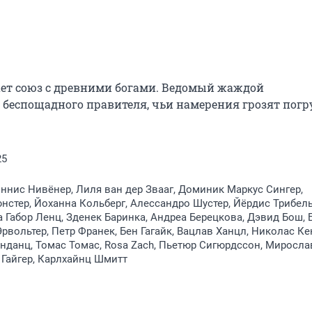
ет союз с древними богами. Ведомый жаждой 
беспощадного правителя, чьи намерения грозят погру
25
Яннис Нивёнер, Лиля ван дер Звааг, Доминик Маркус Сингер,
стер, Йоханна Кольберг, Алессандро Шустер, Йёрдис Трибель
а Габор Ленц, Зденек Баринка, Андреа Берецкова, Дэвид Бош, 
Эрвольтер, Петр Франек, Бен Гагайк, Вацлав Ханцл, Николас Ке
данц, Томас Томас, Rosa Zach, Пьетюр Сигюрдссон, Миросла
 Гайгер, Карлхайнц Шмитт