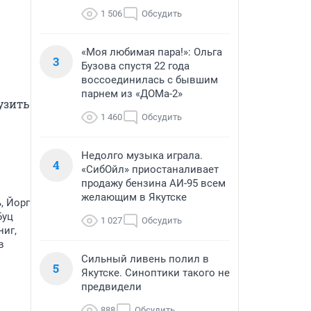
1 506
Обсудить
«Моя любимая пара!»: Ольга
3
Бузова спустя 22 года
воссоединилась с бывшим
парнем из «ДОМа-2»
зить 
1 460
Обсудить
Недолго музыка играла.
4
«СибОйл» приостаналивает
продажу бензина АИ-95 всем
желающим в Якутске
, Йорг
Буц
1 027
Обсудить
ниг,
в
Сильный ливень полил в
5
Якутске. Синоптики такого не
предвидели
888
Обсудить