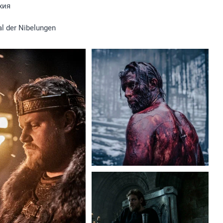
хия
l der Nibelungen