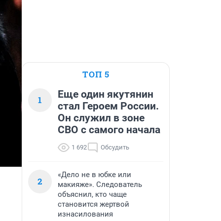
ТОП 5
Еще один якутянин
1
стал Героем России.
Он служил в зоне
СВО с самого начала
1 692
Обсудить
«Дело не в юбке или
2
макияже». Следователь
объяснил, кто чаще
становится жертвой
изнасилования