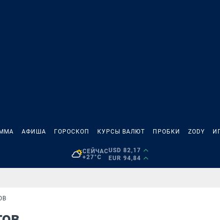
АММА
АФИША
ГОРОСКОП
КУРСЫ ВАЛЮТ
ПРОБКИ
ZODY
И
USD 82,17
СЕЙЧАС
+27°C
EUR 94,84
ОВ
гов