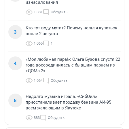
изнасилования
1 381
Обсудить
Кто тут воду мутит? Почему нельзя купаться
3
после 2 августа
1 065
1
«Моя любимая пара!»: Ольга Бузова спустя 22
4
года воссоединилась с бывшим парнем из
«ДОМа-2»
1 064
Обсудить
Недолго музыка играла. «СибОйл»
5
приостаналивает продажу бензина АИ-95
всем желающим в Якутске
883
Обсудить