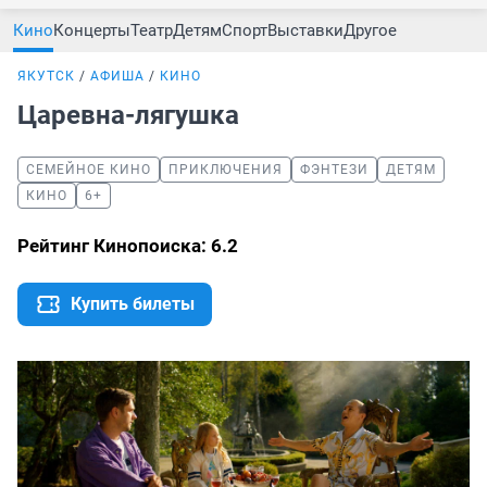
Кино
Концерты
Театр
Детям
Спорт
Выставки
Другое
ЯКУТСК
АФИША
КИНО
Царевна-лягушка
СЕМЕЙНОЕ КИНО
ПРИКЛЮЧЕНИЯ
ФЭНТЕЗИ
ДЕТЯМ
КИНО
6+
Рейтинг Кинопоиска: 6.2
Купить билеты