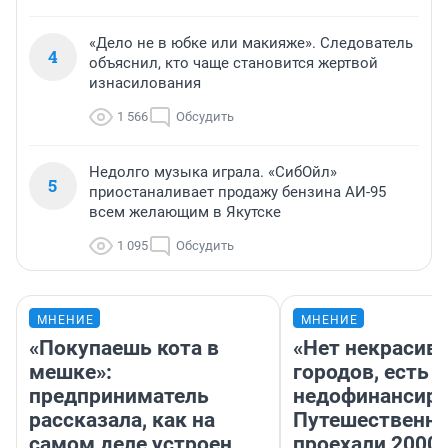
«Дело не в юбке или макияже». Следователь
4
объяснил, кто чаще становится жертвой
изнасилования
1 566
Обсудить
Недолго музыка играла. «СибОйл»
5
приостаналивает продажу бензина АИ-95
всем желающим в Якутске
1 095
Обсудить
МНЕНИЕ
МНЕНИЕ
«Покупаешь кота в
«Нет некрасив
мешке»:
городов, есть
предприниматель
недофинансиро
рассказала, как на
Путешественн
самом деле устроен
проехали 2000