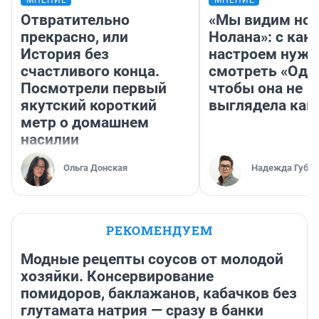
Отвратительно
«Мы видим нов
прекрасно, или
Нолана»: с как
История без
настроем нужн
счастливого конца.
смотреть «Оди
Посмотрели первый
чтобы она не
якутский короткий
выглядела как
метр о домашнем
насилии
Ольга Донская
Надежда Губар
РЕКОМЕНДУЕМ
Модные рецепты соусов от молодой
хозяйки. Консервирование
помидоров, баклажанов, кабачков без
глутамата натрия — сразу в банки