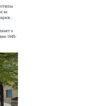
готипы
е за
марки…
инает о
аю 1945-