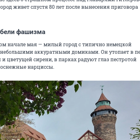
город живет спустя 80 лет после вынесения приговора
ыбели фашизма
ом начале мая — милый город с типично немецкой
 небольшими аккуратными домиками. Он утопает в п
 и цветущей сирени, в парках радуют глаз пестротой
лоснежные нарциссы.