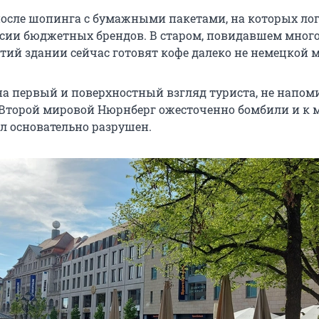
осле шопинга с бумажными пакетами, на которых ло
сии бюджетных брендов. В старом, повидавшем много
етий здании сейчас готовят кофе далеко не немецкой 
 на первый и поверхностный взгляд туриста, не напом
ы Второй мировой Нюрнберг ожесточенно бомбили и к м
ыл основательно разрушен.