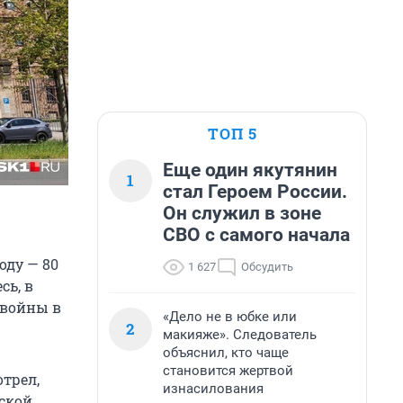
ТОП 5
Еще один якутянин
1
стал Героем России.
Он служил в зоне
СВО с самого начала
оду — 80
1 627
Обсудить
сь, в
 войны в
«Дело не в юбке или
2
макияже». Следователь
объяснил, кто чаще
становится жертвой
трел,
изнасилования
вской