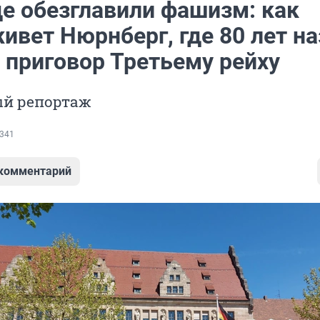
де обезглавили фашизм: как
ивет Нюрнберг, где 80 лет н
 приговор Третьему рейху
й репортаж
341
 комментарий