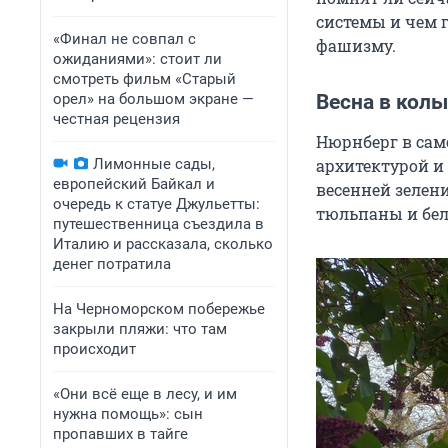
системы и чем 
«Финал не совпал с
фашизму.
ожиданиями»: стоит ли
смотреть фильм «Старый
орел» на большом экране —
Весна в кол
честная рецензия
Нюрнберг в сам
Лимонные сады,
архитектурой и
европейский Байкал и
весенней зелени
очередь к статуе Джульетты:
тюльпаны и бе
путешественница съездила в
Италию и рассказала, сколько
денег потратила
На Черноморском побережье
закрыли пляжи: что там
происходит
«Они всё еще в лесу, и им
нужна помощь»: сын
пропавших в тайге