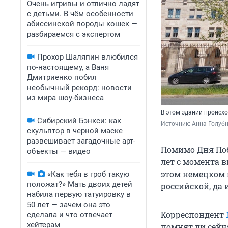
Очень игривы и отлично ладят
с детьми. В чём особенности
абиссинской породы кошек —
разбираемся с экспертом
Прохор Шаляпин влюбился
по-настоящему, а Ваня
Дмитриенко побил
необычный рекорд: новости
из мира шоу-бизнеса
В этом здании происх
Сибирский Бэнкси: как
Источник: 
Анна Голубн
скульптор в черной маске
развешивает загадочные арт-
Помимо Дня Побе
объекты — видео
лет с момента 
этом немецком 
«Как тебя в гроб такую
положат?» Мать двоих детей
российской, да 
набила первую татуировку в
50 лет — зачем она это
Корреспондент
сделала и что отвечает
хейтерам
помнят ли сейч