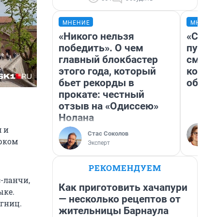
МНЕНИЕ
МНЕНИ
«Никого нельзя
«Спут
победить». О чем
пургу»
главный блокбастер
смерт
этого года, который
котор
бьет рекорды в
обнар
прокате: честный
отзыв на «Одиссею»
Нолана
 и
Стас Соколов
ярком
Эксперт
РЕКОМЕНДУЕМ
-ланчи,
Как приготовить хачапури
ыке.
— несколько рецептов от
гниц.
жительницы Барнаула