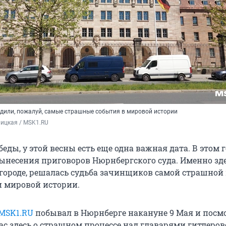
одили, пожалуй, самые страшные события в мировой истории
ицкая / MSK1.RU
ды, у этой весны есть еще одна важная дата. В этом г
вынесения приговоров Нюрнбергского суда. Именно зде
городе, решалась судьба зачинщиков самой страшной
и мировой истории.
MSK1.RU
побывал в Нюрнберге накануне 9 Мая и посмо
ас здесь о страшном процессе над главарями гитлеро