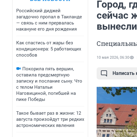
Город, г
Российский диджей
сейчас ж
загадочно пропал в Таиланде
— связь с ним прервалась
вынесли
накануне его дня рождения
Специальны
Как спастись от жары без
кондиционера: 5 работающих
способов
10 мая 2026, 06:30
Покорила пять вершин,
Написать
оставила предсмертную
записку и послание сыну. Что
с телом Натальи
Наговициной, погибшей на
пике Победы
Такое бывает раз в жизни: 12
августа произойдут три редких
астрономических явления