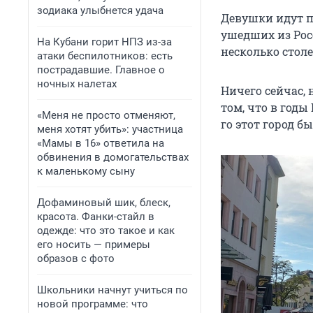
зодиака улыбнется удача
Девушки идут п
ушедших из Рос
На Кубани горит НПЗ из-за
несколько стол
атаки беспилотников: есть
пострадавшие. Главное о
ночных налетах
Ничего сейчас,
том, что в год
«Меня не просто отменяют,
го этот город б
меня хотят убить»: участница
«Мамы в 16» ответила на
обвинения в домогательствах
к маленькому сыну
Дофаминовый шик, блеск,
красота. Фанки-стайл в
одежде: что это такое и как
его носить — примеры
образов с фото
Школьники начнут учиться по
новой программе: что