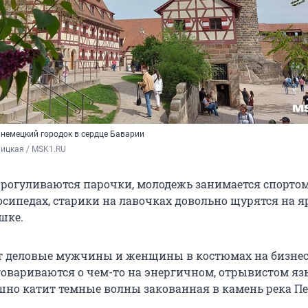
немецкий городок в сердце Баварии
ицкая / MSK1.RU
рогуливаются парочки, молодежь занимается спортом
лосипедах, старики на лавочках довольно щурятся на 
шке.
т деловые мужчины и женщины в костюмах на бизнес
говариваются о чем-то на энергичном, отрывистом яз
шно катит темные волны закованная в камень река Пе