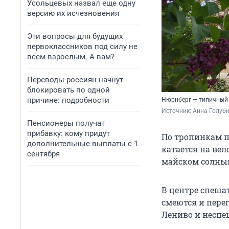
Усольцевых назвал еще одну
версию их исчезновения
Эти вопросы для будущих
первоклассников под силу не
всем взрослым. А вам?
Переводы россиян начнут
блокировать по одной
причине: подробности
Нюрнберг — типичный 
Источник: 
Анна Голубн
Пенсионеры получат
прибавку: кому придут
По тропинкам п
дополнительные выплаты с 1
катается на ве
сентября
майском солны
В центре спеша
смеются и пере
Лениво и неспе