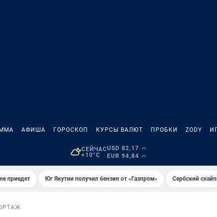
АММА
АФИША
ГОРОСКОП
КУРСЫ ВАЛЮТ
ПРОБКИ
ZODY
И
USD 82,17
СЕЙЧАС
+10°C
EUR 94,84
не приедет
Юг Якутии получил бензин от «Газпром»
Сербский снайп
ОРТАЖ