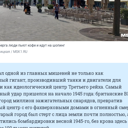
берга люди пьют кофе и идут на шопинг
ицкая / MSK1.RU
ал одной из главных мишеней не только как
й гигант, производивший танки и двигатели для
 и как идеологический центр Третьего рейха. Самый
ый удар пришелся на начало 1945 года: британские 
 город миллион зажигательных снарядов, превратив
ый центр с его фахверковыми домами в огненный сме
тарый город был стерт с лица земли почти полностью, 
тились бомбардировки весной 1945-го, без крова здесь
ее 100 тысяч жителей.