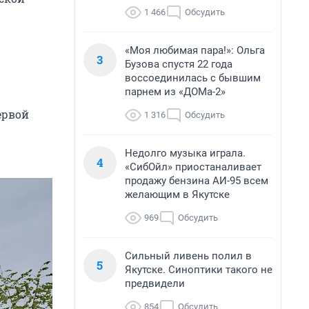
1 466
Обсудить
«Моя любимая пара!»: Ольга
3
Бузова спустя 22 года
воссоединилась с бывшим
парнем из «ДОМа-2»
ервой
1 316
Обсудить
Недолго музыка играла.
4
«СибОйл» приостаналивает
продажу бензина АИ-95 всем
желающим в Якутске
969
Обсудить
Сильный ливень полил в
5
Якутске. Синоптики такого не
предвидели
854
Обсудить