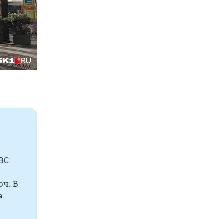
ВВС
рч. В
а