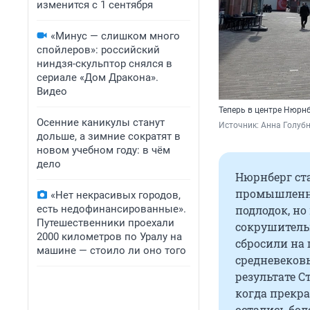
изменится с 1 сентября
«Минус — слишком много
спойлеров»: российский
ниндзя-скульптор снялся в
сериале «Дом Дракона».
Видео
Теперь в центре Нюрн
Осенние каникулы станут
Источник: 
Анна Голубн
дольше, а зимние сократят в
новом учебном году: в чём
дело
Нюрнберг ст
промышленны
«Нет некрасивых городов,
подлодок, но
есть недофинансированные».
Путешественники проехали
сокрушительн
2000 километров по Уралу на
сбросили на
машине — стоило ли оно того
средневеков
результате С
когда прекра
остались бол