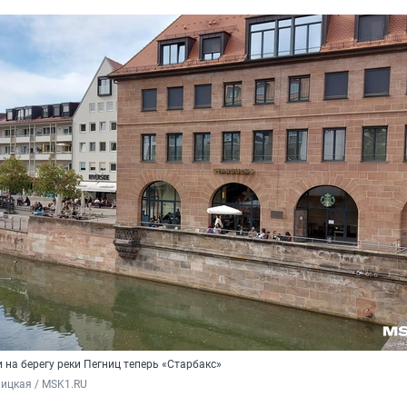
 на берегу реки Пегниц теперь «Старбакс»
ицкая / MSK1.RU