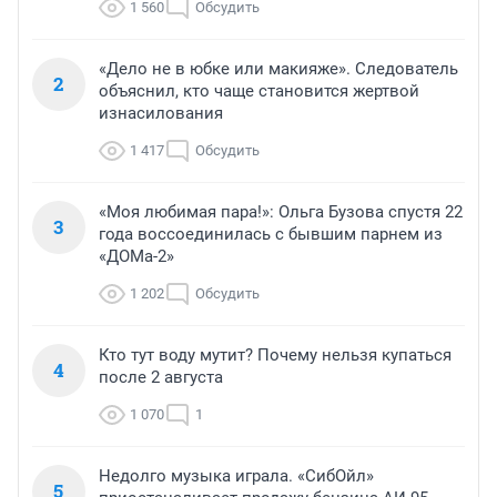
1 560
Обсудить
«Дело не в юбке или макияже». Следователь
2
объяснил, кто чаще становится жертвой
изнасилования
1 417
Обсудить
«Моя любимая пара!»: Ольга Бузова спустя 22
3
года воссоединилась с бывшим парнем из
«ДОМа-2»
1 202
Обсудить
Кто тут воду мутит? Почему нельзя купаться
4
после 2 августа
1 070
1
Недолго музыка играла. «СибОйл»
5