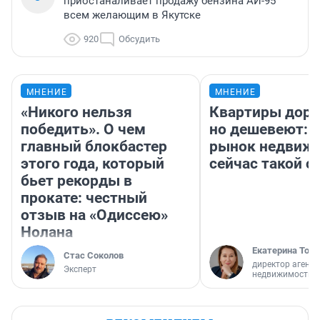
приостаналивает продажу бензина АИ-95
всем желающим в Якутске
920
Обсудить
МНЕНИЕ
МНЕНИЕ
«Никого нельзя
Квартиры дор
победить». О чем
но дешевеют: 
главный блокбастер
рынок недвиж
этого года, который
сейчас такой 
бьет рекорды в
прокате: честный
отзыв на «Одиссею»
Нолана
Екатерина Торо
Стас Соколов
директор агентс
Эксперт
недвижимости